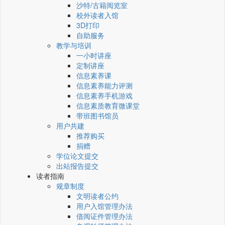
沙特/古籍阅览室
校外读者入馆
3D打印
自助服务
教学与培训
一小时讲座
定制讲座
信息素养课
信息素养能力评测
信息素养手机游戏
信息素质教育微课堂
带班图书馆员
用户共建
推荐购买
捐赠
学位论文提交
出站报告提交
读者指南
规章制度
文明读者公约
用户入馆管理办法
借阅证件管理办法