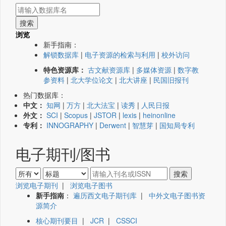
浏览
新手指南：
解锁数据库
|
电子资源的检索与利用
|
校外访问
特色资源库：
古文献资源库
|
多媒体资源
|
数字教
参资料
|
北大学位论文
|
北大讲座
|
民国旧报刊
热门数据库：
中文：
知网
|
万方
|
北大法宝
|
读秀
|
人民日报
外文：
SCI
|
Scopus
|
JSTOR
|
lexis
|
heinonline
专利：
INNOGRAPHY
|
Derwent
|
智慧芽
|
国知局专利
电子期刊/图书
浏览电子期刊
|
浏览电子图书
新手指南
：
遍历西文电子期刊库
|
中外文电子图书资
源简介
核心期刊要目
|
JCR
|
CSSCI