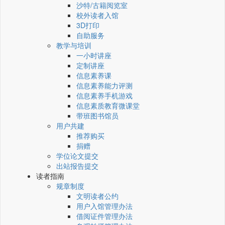
沙特/古籍阅览室
校外读者入馆
3D打印
自助服务
教学与培训
一小时讲座
定制讲座
信息素养课
信息素养能力评测
信息素养手机游戏
信息素质教育微课堂
带班图书馆员
用户共建
推荐购买
捐赠
学位论文提交
出站报告提交
读者指南
规章制度
文明读者公约
用户入馆管理办法
借阅证件管理办法