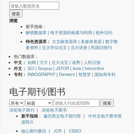
浏览
新手指南：
解锁数据库
|
电子资源的检索与利用
|
校外访问
特色资源库：
古文献资源库
|
多媒体资源
|
数字教
参资料
|
北大学位论文
|
北大讲座
|
民国旧报刊
热门数据库：
中文：
知网
|
万方
|
北大法宝
|
读秀
|
人民日报
外文：
SCI
|
Scopus
|
JSTOR
|
lexis
|
heinonline
专利：
INNOGRAPHY
|
Derwent
|
智慧芽
|
国知局专利
电子期刊/图书
浏览电子期刊
|
浏览电子图书
新手指南
：
遍历西文电子期刊库
|
中外文电子图书资
源简介
核心期刊要目
|
JCR
|
CSSCI