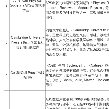
American Physical
APS出版的物理评论系列期刊：Physical Revie
2
Society（APS美国物理
Letters、Reviews of Modern Ph
学会）
用次数最多的科技期刊之一，其数据最早可
用权。
剑桥大学出版社（Cambridge University
年，是世界上历史最悠久的出版社。该社出
Cambridge University
然科学、人文社会科学及医学各个领域，
3
Press 剑桥大学出版社
学、数学、计算机科学、地球与大气科学、农
电子期刊数据库
录比例高达75%以上。此次订购2023年
的永久使用权。
《Cell》是与《Science》、《Natu
医学研究领域享有很高声誉。购买永久使用权。C
Cell和“Cell Press”出版
4
断发展壮大，迄今已拥有40 余本期刊，
的月刊
域，创办了Chem, Joule, Matter, One
用权。
ASC数据库收录16,700多种期刊的摘要，8
多种为同行评审，还包括800多种非期刊类
议论文等)，主题包括生物科学、工程技术