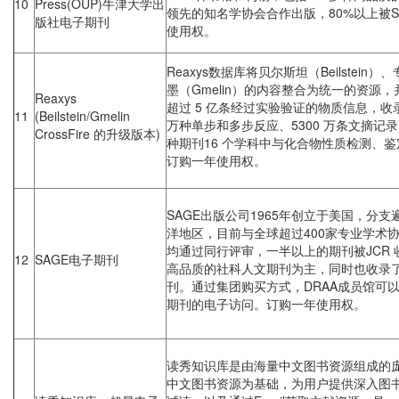
10
Press(OUP)牛津大学出
领先的知名学协会合作出版，80%以上被SCI
版社电子期刊
使用权。
Reaxys数据库将贝尔斯坦（Beilstein
墨（Gmelin）的内容整合为统一的资源
Reaxys
超过 5 亿条经过实验验证的物质信息，收录超
11
(Beilstein/Gmelin
万种单步和多步反应、5300 万条文摘记录。
CrossFire 的升级版本)
种期刊16 个学科中与化合物性质检测、
订购一年使用权。
SAGE出版公司1965年创立于美国，分
洋地区，目前与全球超过400家专业学术协
均通过同行评审，一半以上的期刊被JCR 
12
SAGE电子期刊
高品质的社科人文期刊为主，同时也收录了
刊。通过集团购买方式，DRAA成员馆可以
期刊的电子访问。订购一年使用权。
读秀知识库是由海量中文图书资源组成的庞
中文图书资源为基础，为用户提供深入图