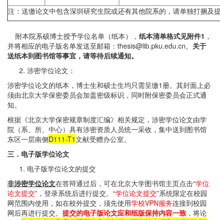
注：送缴论文中包含深圳研究生院或还有其他院系的，请单独打捆及
附本院系硕博士授予学位名单（纸本），
纸本清单格式见附件1
，
并将相应的电子版名单发送至邮箱：thesis@lib.pku.edu.cn。
关于
送纸本到图书馆等事宜，请等待后续通知。
涉密学位论文：
涉密学位论文的纸本，博士生和硕士生均只需呈缴1册。其封面上必
须由北京大学保密委员会加盖密级标识，同时附保密委员会正式通
知。
根据《北京大学保密规章制度汇编》相关规定，涉密学位论文由学
院（系、所、中心）具有涉密资质人员统一采收，集中送到图书馆
东区一层南侧
D111-T1
文献受赠办公室。
三．电子版学位论文
电子版学位论文的提交
非涉密学位论文
在答辩通过后，可在北京大学图书馆主页点击“
学位
论文提交
”，登录系统后进行提交。“
学位论文提交
”系统限定在校园
网范围内使用，如在校外提交，须先使用
学校
VPN
服务
连接到校园
网后再进行提交。
提交的电子版论文应和纸版保持内容一致
，将论