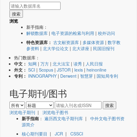
浏览
新手指南：
解锁数据库
|
电子资源的检索与利用
|
校外访问
特色资源库：
古文献资源库
|
多媒体资源
|
数字教
参资料
|
北大学位论文
|
北大讲座
|
民国旧报刊
热门数据库：
中文：
知网
|
万方
|
北大法宝
|
读秀
|
人民日报
外文：
SCI
|
Scopus
|
JSTOR
|
lexis
|
heinonline
专利：
INNOGRAPHY
|
Derwent
|
智慧芽
|
国知局专利
电子期刊/图书
浏览电子期刊
|
浏览电子图书
新手指南
：
遍历西文电子期刊库
|
中外文电子图书资
源简介
核心期刊要目
|
JCR
|
CSSCI