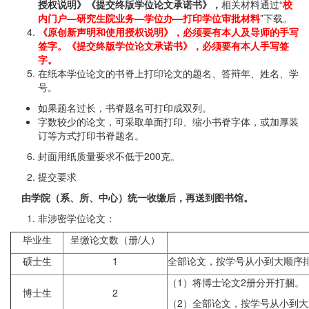
授权说明》《提交终版学位论文承诺书》，
相关材料通过“
校
内门户—研究生院业务—学位办—打印学位审批材料
”下载。
《原创新声明和使用授权说明》，必须要有本人及导师的手写
签字。《提交终版学位论文承诺书》，必须要有本人手写签
字。
在纸本学位论文的书脊上打印论文的题名、答辩年、姓名、学
号。
如果题名过长，书脊题名可打印成双列。
字数较少的论文，可采取单面打印、缩小书脊字体，或加厚装
订等方式打印书脊题名。
封面用纸质量要求不低于200克。
提交要求
由学院（系、所、中心）统一收缴后，再送到图书馆。
非涉密学位论文：
毕业生
呈缴论文数（册/人）
硕士生
1
全部论文，按学号从小到大顺序
（1）将博士论文2册分开打捆。
博士生
2
（2）全部论文，按学号从小到