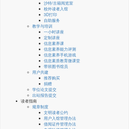
沙特/古籍阅览室
校外读者入馆
3D打印
自助服务
教学与培训
一小时讲座
定制讲座
信息素养课
信息素养能力评测
信息素养手机游戏
信息素质教育微课堂
带班图书馆员
用户共建
推荐购买
捐赠
学位论文提交
出站报告提交
读者指南
规章制度
文明读者公约
用户入馆管理办法
借阅证件管理办法