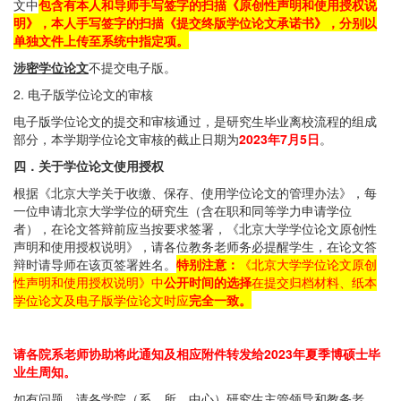
文中
包含有本人和导师手写签字的扫描《原创性声明和使用授权说
明》，本人手写签字的扫描《提交终版学位论文承诺书》，分别以
单独文件上传至系统中指定项。
涉密学位论文
不提交电子版。
2. 电子版学位论文的审核
电子版学位论文的提交和审核通过，是研究生毕业离校流程的组成
部分，本学期学位论文审核的截止日期为
2023年7月5日
。
四．关于学位论文使用授权
根据《北京大学关于收缴、保存、使用学位论文的管理办法》，每
一位申请北京大学学位的研究生（含在职和同等学力申请学位
者），在论文答辩前应当按要求签署，《北京大学学位论文原创性
声明和使用授权说明》，请各位教务老师务必提醒学生，在论文答
辩时请导师在该页签署姓名。
特别注意：
《北京大学学位论文原创
性声明和使用授权说明》中
公开时间的选择
在提交归档材料、纸本
学位论文及电子版学位论文时应
完全一致。
请各院系老师协助将此通知及相应附件转发给2023年夏季博硕士毕
业生周知。
如有问题，请各学院（系、所、中心）研究生主管领导和教务老