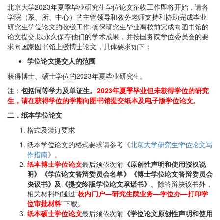
北京大学2023年夏季毕业研究生学位论文征收工作即将开始，请各
学院（系、所、中心）的主管领导和教务老师支持和协助完成毕业
研究生学位论文的收缴工作,确保研究生毕业离校前完成向图书馆的
论文提交,以永久保存他们的学术成果，并按国务院学位委员会的要
求向国家图书馆上缴博士论文，具体要求如下：
学位论文提交人的范围
获得博士、硕士学位的2023年夏毕业研究生。
注：
包括同等学力及单证生。
2023年夏季毕业但未获得学位的研究
生，请在获得学位的学期向图书馆提交纸本及电子版学位论文。
二．纸本学位论文
格式及装订要求
纸本学位论文的格式要求请参考《
北京大学研究生学位论文写
作指南
》。
纸本博士学位论文
最后须依次附
《原创性声明和使用授权说
明》《学位论文答辩委员会名单》《博士学位论文答辩委员会
决议书》及《提交终版学位论文承诺书》。
除答辩决议书外，
相关材料均通过“
校内门户—研究生院业务—学位办—打印学
位审批材料
”下载。
纸本硕士学位论文
最后须依次附
《
学位论文原创性声明和使用