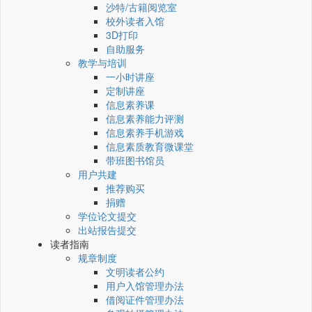
沙特/古籍阅览室
校外读者入馆
3D打印
自助服务
教学与培训
一小时讲座
定制讲座
信息素养课
信息素养能力评测
信息素养手机游戏
信息素质教育微课堂
带班图书馆员
用户共建
推荐购买
捐赠
学位论文提交
出站报告提交
读者指南
规章制度
文明读者公约
用户入馆管理办法
借阅证件管理办法