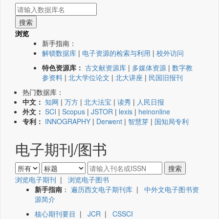
浏览
新手指南：
解锁数据库
|
电子资源的检索与利用
|
校外访问
特色资源库：
古文献资源库
|
多媒体资源
|
数字教
参资料
|
北大学位论文
|
北大讲座
|
民国旧报刊
热门数据库：
中文：
知网
|
万方
|
北大法宝
|
读秀
|
人民日报
外文：
SCI
|
Scopus
|
JSTOR
|
lexis
|
heinonline
专利：
INNOGRAPHY
|
Derwent
|
智慧芽
|
国知局专利
电子期刊/图书
浏览电子期刊
|
浏览电子图书
新手指南
：
遍历西文电子期刊库
|
中外文电子图书资
源简介
核心期刊要目
|
JCR
|
CSSCI