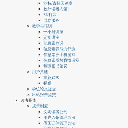
沙特/古籍阅览室
校外读者入馆
3D打印
自助服务
教学与培训
一小时讲座
定制讲座
信息素养课
信息素养能力评测
信息素养手机游戏
信息素质教育微课堂
带班图书馆员
用户共建
推荐购买
捐赠
学位论文提交
出站报告提交
读者指南
规章制度
文明读者公约
用户入馆管理办法
借阅证件管理办法