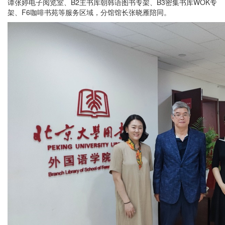
谭张婷电子阅览室、B2主书库朝韩语图书专架、B3密集书库WOK专
架、F6咖啡书苑等服务区域，分馆馆长张晓雁陪同。