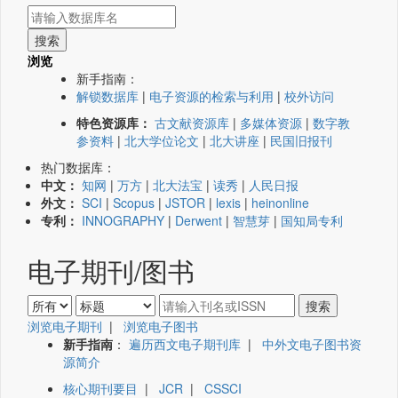
浏览
新手指南：
解锁数据库
|
电子资源的检索与利用
|
校外访问
特色资源库：
古文献资源库
|
多媒体资源
|
数字教
参资料
|
北大学位论文
|
北大讲座
|
民国旧报刊
热门数据库：
中文：
知网
|
万方
|
北大法宝
|
读秀
|
人民日报
外文：
SCI
|
Scopus
|
JSTOR
|
lexis
|
heinonline
专利：
INNOGRAPHY
|
Derwent
|
智慧芽
|
国知局专利
电子期刊/图书
浏览电子期刊
|
浏览电子图书
新手指南
：
遍历西文电子期刊库
|
中外文电子图书资
源简介
核心期刊要目
|
JCR
|
CSSCI