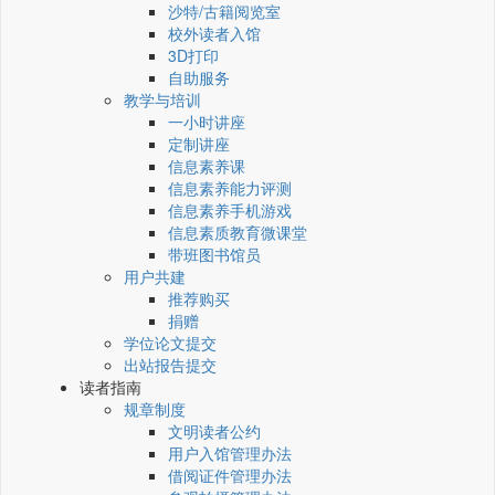
沙特/古籍阅览室
校外读者入馆
3D打印
自助服务
教学与培训
一小时讲座
定制讲座
信息素养课
信息素养能力评测
信息素养手机游戏
信息素质教育微课堂
带班图书馆员
用户共建
推荐购买
捐赠
学位论文提交
出站报告提交
读者指南
规章制度
文明读者公约
用户入馆管理办法
借阅证件管理办法