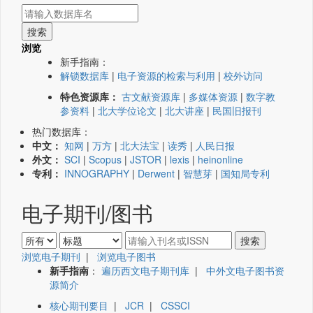
浏览
新手指南：
解锁数据库
|
电子资源的检索与利用
|
校外访问
特色资源库：
古文献资源库
|
多媒体资源
|
数字教
参资料
|
北大学位论文
|
北大讲座
|
民国旧报刊
热门数据库：
中文：
知网
|
万方
|
北大法宝
|
读秀
|
人民日报
外文：
SCI
|
Scopus
|
JSTOR
|
lexis
|
heinonline
专利：
INNOGRAPHY
|
Derwent
|
智慧芽
|
国知局专利
电子期刊/图书
浏览电子期刊
|
浏览电子图书
新手指南
：
遍历西文电子期刊库
|
中外文电子图书资
源简介
核心期刊要目
|
JCR
|
CSSCI