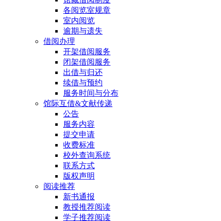
各阅览室规章
室内阅览
逾期与遗失
借阅办理
开架借阅服务
闭架借阅服务
出借与归还
续借与预约
服务时间与分布
馆际互借&文献传递
公告
服务内容
提交申请
收费标准
校外查询系统
联系方式
版权声明
阅读推荐
新书通报
教授推荐阅读
学子推荐阅读