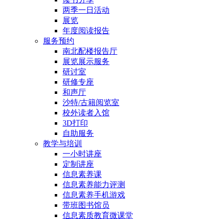
两季一日活动
展览
年度阅读报告
服务预约
南北配楼报告厅
展览展示服务
研讨室
研修专座
和声厅
沙特/古籍阅览室
校外读者入馆
3D打印
自助服务
教学与培训
一小时讲座
定制讲座
信息素养课
信息素养能力评测
信息素养手机游戏
带班图书馆员
信息素质教育微课堂