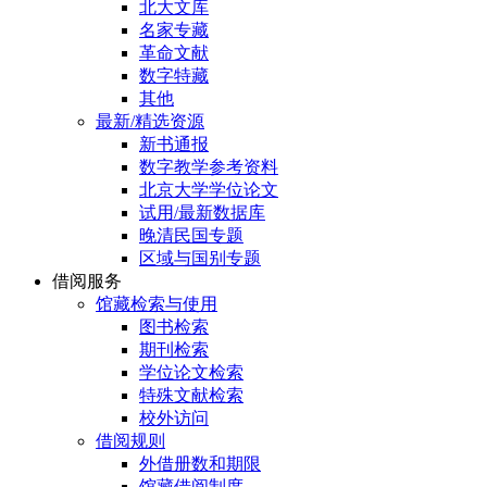
北大文库
名家专藏
革命文献
数字特藏
其他
最新/精选资源
新书通报
数字教学参考资料
北京大学学位论文
试用/最新数据库
晚清民国专题
区域与国别专题
借阅服务
馆藏检索与使用
图书检索
期刊检索
学位论文检索
特殊文献检索
校外访问
借阅规则
外借册数和期限
馆藏借阅制度