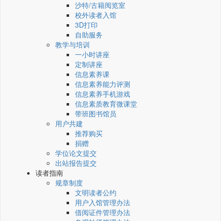
沙特/古籍阅览室
校外读者入馆
3D打印
自助服务
教学与培训
一小时讲座
定制讲座
信息素养课
信息素养能力评测
信息素养手机游戏
信息素质教育微课堂
带班图书馆员
用户共建
推荐购买
捐赠
学位论文提交
出站报告提交
读者指南
规章制度
文明读者公约
用户入馆管理办法
借阅证件管理办法