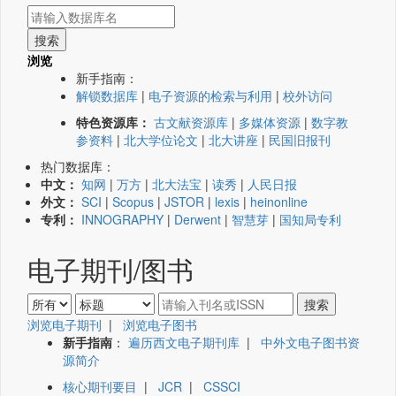
浏览
新手指南：
解锁数据库
|
电子资源的检索与利用
|
校外访问
特色资源库：
古文献资源库
|
多媒体资源
|
数字教
参资料
|
北大学位论文
|
北大讲座
|
民国旧报刊
热门数据库：
中文：
知网
|
万方
|
北大法宝
|
读秀
|
人民日报
外文：
SCI
|
Scopus
|
JSTOR
|
lexis
|
heinonline
专利：
INNOGRAPHY
|
Derwent
|
智慧芽
|
国知局专利
电子期刊/图书
浏览电子期刊
|
浏览电子图书
新手指南
：
遍历西文电子期刊库
|
中外文电子图书资
源简介
核心期刊要目
|
JCR
|
CSSCI