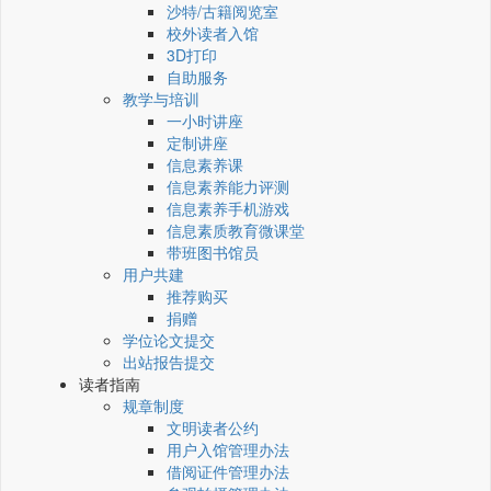
沙特/古籍阅览室
校外读者入馆
3D打印
自助服务
教学与培训
一小时讲座
定制讲座
信息素养课
信息素养能力评测
信息素养手机游戏
信息素质教育微课堂
带班图书馆员
用户共建
推荐购买
捐赠
学位论文提交
出站报告提交
读者指南
规章制度
文明读者公约
用户入馆管理办法
借阅证件管理办法