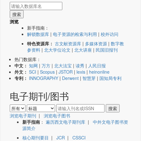
浏览
新手指南：
解锁数据库
|
电子资源的检索与利用
|
校外访问
特色资源库：
古文献资源库
|
多媒体资源
|
数字教
参资料
|
北大学位论文
|
北大讲座
|
民国旧报刊
热门数据库：
中文：
知网
|
万方
|
北大法宝
|
读秀
|
人民日报
外文：
SCI
|
Scopus
|
JSTOR
|
lexis
|
heinonline
专利：
INNOGRAPHY
|
Derwent
|
智慧芽
|
国知局专利
电子期刊/图书
浏览电子期刊
|
浏览电子图书
新手指南
：
遍历西文电子期刊库
|
中外文电子图书资
源简介
核心期刊要目
|
JCR
|
CSSCI