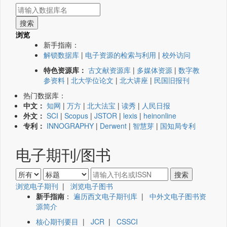
浏览
新手指南：
解锁数据库
|
电子资源的检索与利用
|
校外访问
特色资源库：
古文献资源库
|
多媒体资源
|
数字教
参资料
|
北大学位论文
|
北大讲座
|
民国旧报刊
热门数据库：
中文：
知网
|
万方
|
北大法宝
|
读秀
|
人民日报
外文：
SCI
|
Scopus
|
JSTOR
|
lexis
|
heinonline
专利：
INNOGRAPHY
|
Derwent
|
智慧芽
|
国知局专利
电子期刊/图书
浏览电子期刊
|
浏览电子图书
新手指南
：
遍历西文电子期刊库
|
中外文电子图书资
源简介
核心期刊要目
|
JCR
|
CSSCI