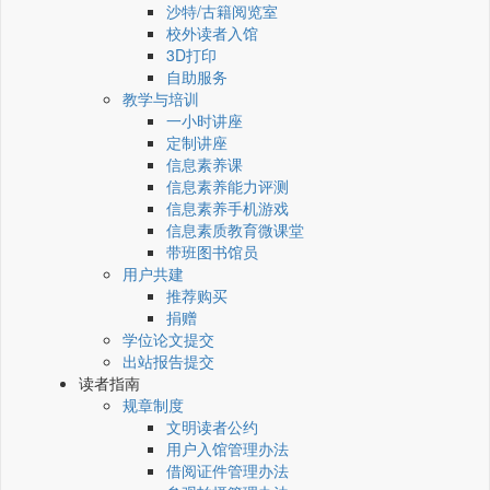
沙特/古籍阅览室
校外读者入馆
3D打印
自助服务
教学与培训
一小时讲座
定制讲座
信息素养课
信息素养能力评测
信息素养手机游戏
信息素质教育微课堂
带班图书馆员
用户共建
推荐购买
捐赠
学位论文提交
出站报告提交
读者指南
规章制度
文明读者公约
用户入馆管理办法
借阅证件管理办法