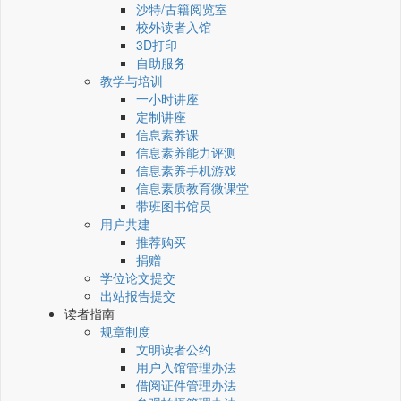
沙特/古籍阅览室
校外读者入馆
3D打印
自助服务
教学与培训
一小时讲座
定制讲座
信息素养课
信息素养能力评测
信息素养手机游戏
信息素质教育微课堂
带班图书馆员
用户共建
推荐购买
捐赠
学位论文提交
出站报告提交
读者指南
规章制度
文明读者公约
用户入馆管理办法
借阅证件管理办法