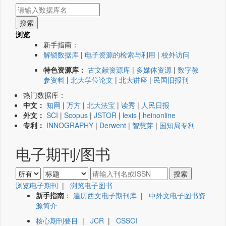
浏览
新手指南：
解锁数据库
|
电子资源的检索与利用
|
校外访问
特色资源库：
古文献资源库
|
多媒体资源
|
数字教
参资料
|
北大学位论文
|
北大讲座
|
民国旧报刊
热门数据库：
中文：
知网
|
万方
|
北大法宝
|
读秀
|
人民日报
外文：
SCI
|
Scopus
|
JSTOR
|
lexis
|
heinonline
专利：
INNOGRAPHY
|
Derwent
|
智慧芽
|
国知局专利
电子期刊/图书
浏览电子期刊
|
浏览电子图书
新手指南
：
遍历西文电子期刊库
|
中外文电子图书资
源简介
核心期刊要目
|
JCR
|
CSSCI