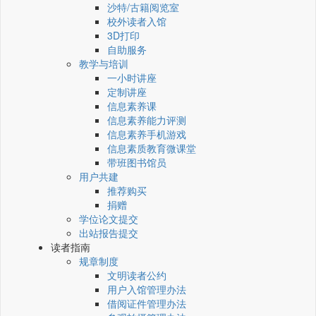
沙特/古籍阅览室
校外读者入馆
3D打印
自助服务
教学与培训
一小时讲座
定制讲座
信息素养课
信息素养能力评测
信息素养手机游戏
信息素质教育微课堂
带班图书馆员
用户共建
推荐购买
捐赠
学位论文提交
出站报告提交
读者指南
规章制度
文明读者公约
用户入馆管理办法
借阅证件管理办法