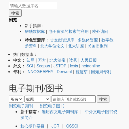
浏览
新手指南：
解锁数据库
|
电子资源的检索与利用
|
校外访问
特色资源库：
古文献资源库
|
多媒体资源
|
数字教
参资料
|
北大学位论文
|
北大讲座
|
民国旧报刊
热门数据库：
中文：
知网
|
万方
|
北大法宝
|
读秀
|
人民日报
外文：
SCI
|
Scopus
|
JSTOR
|
lexis
|
heinonline
专利：
INNOGRAPHY
|
Derwent
|
智慧芽
|
国知局专利
电子期刊/图书
浏览电子期刊
|
浏览电子图书
新手指南
：
遍历西文电子期刊库
|
中外文电子图书资
源简介
核心期刊要目
|
JCR
|
CSSCI