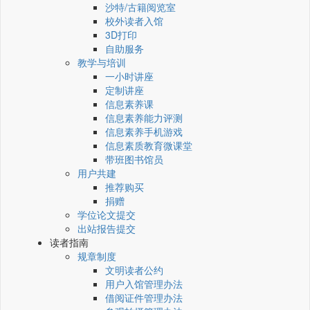
沙特/古籍阅览室
校外读者入馆
3D打印
自助服务
教学与培训
一小时讲座
定制讲座
信息素养课
信息素养能力评测
信息素养手机游戏
信息素质教育微课堂
带班图书馆员
用户共建
推荐购买
捐赠
学位论文提交
出站报告提交
读者指南
规章制度
文明读者公约
用户入馆管理办法
借阅证件管理办法