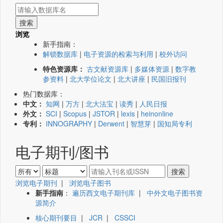
浏览
新手指南：
解锁数据库
|
电子资源的检索与利用
|
校外访问
特色资源库：
古文献资源库
|
多媒体资源
|
数字教
参资料
|
北大学位论文
|
北大讲座
|
民国旧报刊
热门数据库：
中文：
知网
|
万方
|
北大法宝
|
读秀
|
人民日报
外文：
SCI
|
Scopus
|
JSTOR
|
lexis
|
heinonline
专利：
INNOGRAPHY
|
Derwent
|
智慧芽
|
国知局专利
电子期刊/图书
浏览电子期刊
|
浏览电子图书
新手指南
：
遍历西文电子期刊库
|
中外文电子图书资
源简介
核心期刊要目
|
JCR
|
CSSCI