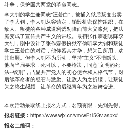
斗争，保护国共两党的革命同志。
李大钊的学生兼同志“汪若白”，被捕入狱后叛变出卖
了李大钊，李大钊从容镇定，销毁机密保护组织，在
敌人、叛徒的各种威逼利诱劝降面前大义凛然，把法
庭变成了宣传共产主义的讲坛。最初张作霖想诱降李
大钊，剧中设计了张作霖假扮狱卒偷听李大钊和叛徒
学生王若白的对话，他仰慕其才华，想为己所用，劝
其归顺。但李大钊不为所动，坚持“主义”不惜断头。
他向当局要求，死可以，不要枪决，同意“文明的死
法--绞刑”，凸显共产党人的初心使命和人格气节，对
后续革命者的感召与激励。让敌人为之折腰，让叛徒
为之终生赧颜，让革命的后继青年为之鼓舞奋进。
本次活动采取线上报名方式，名额有限，先到先得。
https://www.wjx.cn/vm/wF1i5Gv.aspx#
报名链接：
报名二维码：