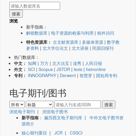
浏览
新手指南：
解锁数据库
|
电子资源的检索与利用
|
校外访问
特色资源库：
古文献资源库
|
多媒体资源
|
数字教
参资料
|
北大学位论文
|
北大讲座
|
民国旧报刊
热门数据库：
中文：
知网
|
万方
|
北大法宝
|
读秀
|
人民日报
外文：
SCI
|
Scopus
|
JSTOR
|
lexis
|
heinonline
专利：
INNOGRAPHY
|
Derwent
|
智慧芽
|
国知局专利
电子期刊/图书
浏览电子期刊
|
浏览电子图书
新手指南
：
遍历西文电子期刊库
|
中外文电子图书资
源简介
核心期刊要目
|
JCR
|
CSSCI