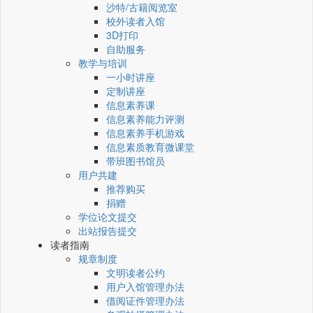
沙特/古籍阅览室
校外读者入馆
3D打印
自助服务
教学与培训
一小时讲座
定制讲座
信息素养课
信息素养能力评测
信息素养手机游戏
信息素质教育微课堂
带班图书馆员
用户共建
推荐购买
捐赠
学位论文提交
出站报告提交
读者指南
规章制度
文明读者公约
用户入馆管理办法
借阅证件管理办法