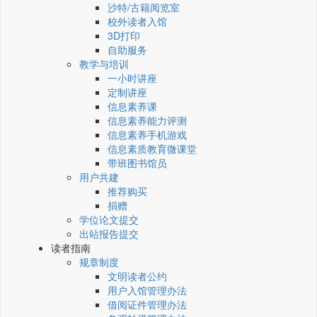
沙特/古籍阅览室
校外读者入馆
3D打印
自助服务
教学与培训
一小时讲座
定制讲座
信息素养课
信息素养能力评测
信息素养手机游戏
信息素质教育微课堂
带班图书馆员
用户共建
推荐购买
捐赠
学位论文提交
出站报告提交
读者指南
规章制度
文明读者公约
用户入馆管理办法
借阅证件管理办法