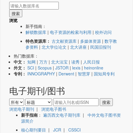
浏览
新手指南：
解锁数据库
|
电子资源的检索与利用
|
校外访问
特色资源库：
古文献资源库
|
多媒体资源
|
数字教
参资料
|
北大学位论文
|
北大讲座
|
民国旧报刊
热门数据库：
中文：
知网
|
万方
|
北大法宝
|
读秀
|
人民日报
外文：
SCI
|
Scopus
|
JSTOR
|
lexis
|
heinonline
专利：
INNOGRAPHY
|
Derwent
|
智慧芽
|
国知局专利
电子期刊/图书
浏览电子期刊
|
浏览电子图书
新手指南
：
遍历西文电子期刊库
|
中外文电子图书资
源简介
核心期刊要目
|
JCR
|
CSSCI