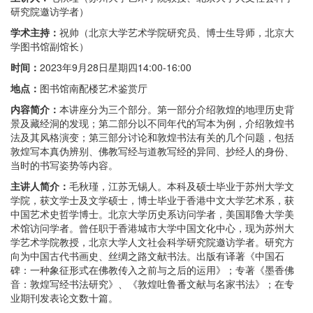
研究院邀访学者）
学术主持：
祝帅（北京大学艺术学院研究员、博士生导师，北京大
学图书馆副馆长）
时间：
2023年9月28日星期四14:00-16:00
地点：
图书馆南配楼艺术鉴赏厅
内容简介：
本讲座分为三个部分。第一部分介绍敦煌的地理历史背
景及藏经洞的发现；第二部分以不同年代的写本为例，介绍敦煌书
法及其风格演变；第三部分讨论和敦煌书法有关的几个问题，包括
敦煌写本真伪辨别、佛教写经与道教写经的异同、抄经人的身份、
当时的书写姿势等内容。
主讲人简介：
毛秋瑾，江苏无锡人。本科及硕士毕业于苏州大学文
学院，获文学士及文学硕士，博士毕业于香港中文大学艺术系，获
中国艺术史哲学博士。北京大学历史系访问学者，美国耶鲁大学美
术馆访问学者。曾任职于香港城市大学中国文化中心，现为苏州大
学艺术学院教授，北京大学人文社会科学研究院邀访学者。研究方
向为中国古代书画史、丝绸之路文献书法。出版有译著《中国石
碑：一种象征形式在佛教传入之前与之后的运用》；专著《墨香佛
音：敦煌写经书法研究》、《敦煌吐鲁番文献与名家书法》；在专
业期刊发表论文数十篇。