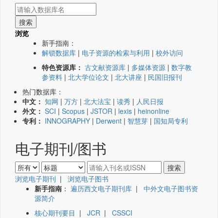
浏览
新手指南：
解锁数据库
|
电子资源的检索与利用
|
校外访问
特色资源库：
古文献资源库
|
多媒体资源
|
数字教
参资料
|
北大学位论文
|
北大讲座
|
民国旧报刊
热门数据库：
中文：
知网
|
万方
|
北大法宝
|
读秀
|
人民日报
外文：
SCI
|
Scopus
|
JSTOR
|
lexis
|
heinonline
专利：
INNOGRAPHY
|
Derwent
|
智慧芽
|
国知局专利
电子期刊/图书
浏览电子期刊
|
浏览电子图书
新手指南
：
遍历西文电子期刊库
|
中外文电子图书资
源简介
核心期刊要目
|
JCR
|
CSSCI