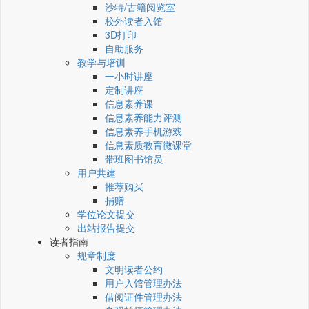
沙特/古籍阅览室
校外读者入馆
3D打印
自助服务
教学与培训
一小时讲座
定制讲座
信息素养课
信息素养能力评测
信息素养手机游戏
信息素质教育微课堂
带班图书馆员
用户共建
推荐购买
捐赠
学位论文提交
出站报告提交
读者指南
规章制度
文明读者公约
用户入馆管理办法
借阅证件管理办法