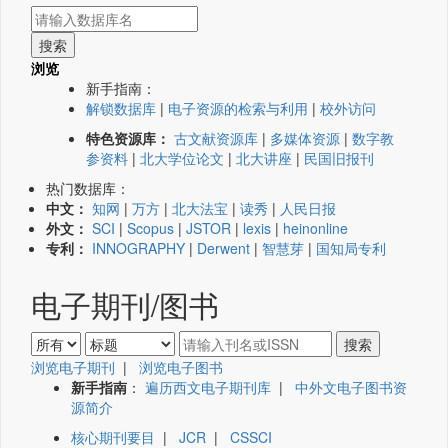
浏览
新手指南：
解锁数据库
|
电子资源的检索与利用
|
校外访问
特色资源库：
古文献资源库
|
多媒体资源
|
数字教
参资料
|
北大学位论文
|
北大讲座
|
民国旧报刊
热门数据库：
中文：
知网
|
万方
|
北大法宝
|
读秀
|
人民日报
外文：
SCI
|
Scopus
|
JSTOR
|
lexis
|
heinonline
专利：
INNOGRAPHY
|
Derwent
|
智慧芽
|
国知局专利
电子期刊/图书
浏览电子期刊
|
浏览电子图书
新手指南
：
遍历西文电子期刊库
|
中外文电子图书资
源简介
核心期刊要目
|
JCR
|
CSSCI