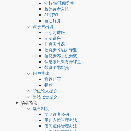
沙特/古籍阅览室
校外读者入馆
3D打印
自助服务
教学与培训
一小时讲座
定制讲座
信息素养课
信息素养能力评测
信息素养手机游戏
信息素质教育微课堂
带班图书馆员
用户共建
推荐购买
捐赠
学位论文提交
出站报告提交
读者指南
规章制度
文明读者公约
用户入馆管理办法
借阅证件管理办法