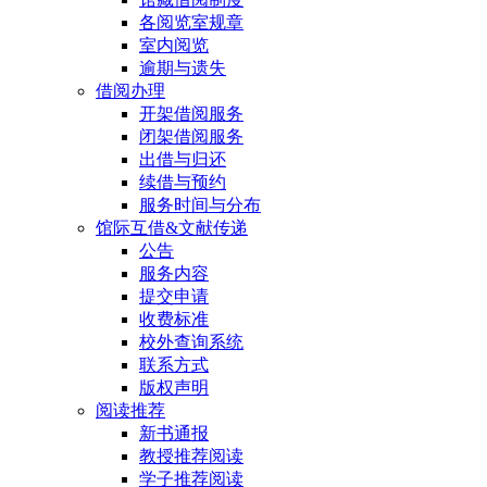
各阅览室规章
室内阅览
逾期与遗失
借阅办理
开架借阅服务
闭架借阅服务
出借与归还
续借与预约
服务时间与分布
馆际互借&文献传递
公告
服务内容
提交申请
收费标准
校外查询系统
联系方式
版权声明
阅读推荐
新书通报
教授推荐阅读
学子推荐阅读