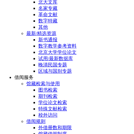
北大文库
名家专藏
革命文献
数字特藏
其他
最新/精选资源
新书通报
数字教学参考资料
北京大学学位论文
试用/最新数据库
晚清民国专题
区域与国别专题
借阅服务
馆藏检索与使用
图书检索
期刊检索
学位论文检索
特殊文献检索
校外访问
借阅规则
外借册数和期限
馆藏借阅制度