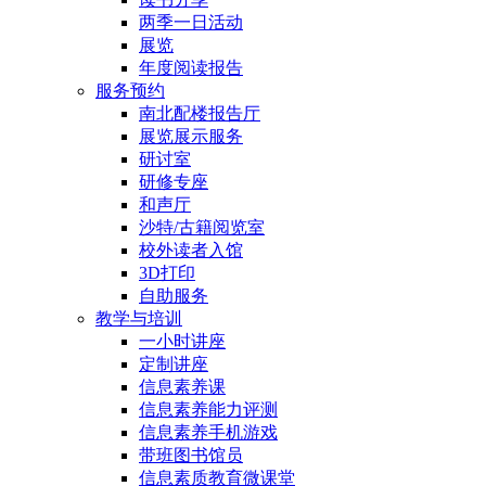
两季一日活动
展览
年度阅读报告
服务预约
南北配楼报告厅
展览展示服务
研讨室
研修专座
和声厅
沙特/古籍阅览室
校外读者入馆
3D打印
自助服务
教学与培训
一小时讲座
定制讲座
信息素养课
信息素养能力评测
信息素养手机游戏
带班图书馆员
信息素质教育微课堂