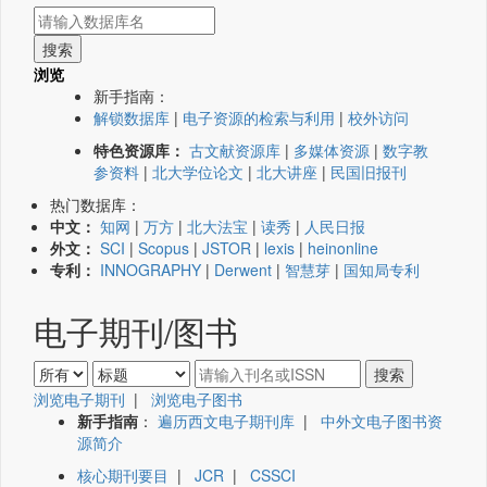
浏览
新手指南：
解锁数据库
|
电子资源的检索与利用
|
校外访问
特色资源库：
古文献资源库
|
多媒体资源
|
数字教
参资料
|
北大学位论文
|
北大讲座
|
民国旧报刊
热门数据库：
中文：
知网
|
万方
|
北大法宝
|
读秀
|
人民日报
外文：
SCI
|
Scopus
|
JSTOR
|
lexis
|
heinonline
专利：
INNOGRAPHY
|
Derwent
|
智慧芽
|
国知局专利
电子期刊/图书
浏览电子期刊
|
浏览电子图书
新手指南
：
遍历西文电子期刊库
|
中外文电子图书资
源简介
核心期刊要目
|
JCR
|
CSSCI