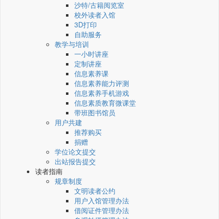
沙特/古籍阅览室
校外读者入馆
3D打印
自助服务
教学与培训
一小时讲座
定制讲座
信息素养课
信息素养能力评测
信息素养手机游戏
信息素质教育微课堂
带班图书馆员
用户共建
推荐购买
捐赠
学位论文提交
出站报告提交
读者指南
规章制度
文明读者公约
用户入馆管理办法
借阅证件管理办法