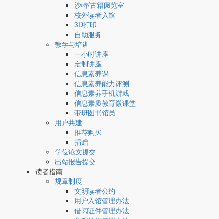
沙特/古籍阅览室
校外读者入馆
3D打印
自助服务
教学与培训
一小时讲座
定制讲座
信息素养课
信息素养能力评测
信息素养手机游戏
信息素质教育微课堂
带班图书馆员
用户共建
推荐购买
捐赠
学位论文提交
出站报告提交
读者指南
规章制度
文明读者公约
用户入馆管理办法
借阅证件管理办法