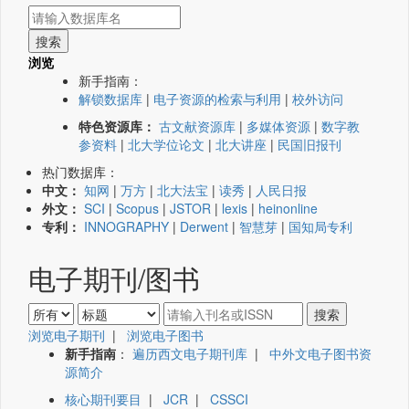
浏览
新手指南：
解锁数据库
|
电子资源的检索与利用
|
校外访问
特色资源库：
古文献资源库
|
多媒体资源
|
数字教
参资料
|
北大学位论文
|
北大讲座
|
民国旧报刊
热门数据库：
中文：
知网
|
万方
|
北大法宝
|
读秀
|
人民日报
外文：
SCI
|
Scopus
|
JSTOR
|
lexis
|
heinonline
专利：
INNOGRAPHY
|
Derwent
|
智慧芽
|
国知局专利
电子期刊/图书
浏览电子期刊
|
浏览电子图书
新手指南
：
遍历西文电子期刊库
|
中外文电子图书资
源简介
核心期刊要目
|
JCR
|
CSSCI