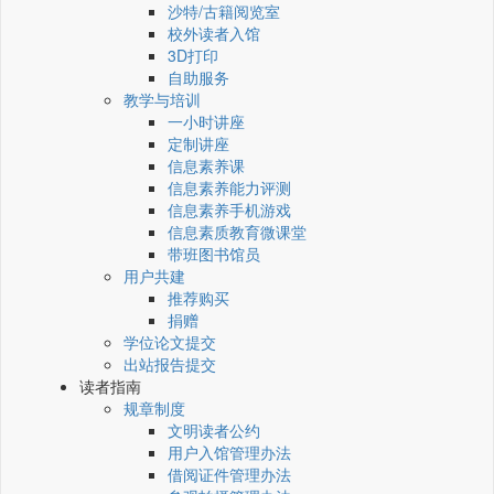
沙特/古籍阅览室
校外读者入馆
3D打印
自助服务
教学与培训
一小时讲座
定制讲座
信息素养课
信息素养能力评测
信息素养手机游戏
信息素质教育微课堂
带班图书馆员
用户共建
推荐购买
捐赠
学位论文提交
出站报告提交
读者指南
规章制度
文明读者公约
用户入馆管理办法
借阅证件管理办法