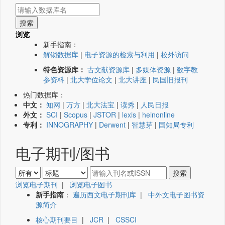
浏览
新手指南：
解锁数据库
|
电子资源的检索与利用
|
校外访问
特色资源库：
古文献资源库
|
多媒体资源
|
数字教
参资料
|
北大学位论文
|
北大讲座
|
民国旧报刊
热门数据库：
中文：
知网
|
万方
|
北大法宝
|
读秀
|
人民日报
外文：
SCI
|
Scopus
|
JSTOR
|
lexis
|
heinonline
专利：
INNOGRAPHY
|
Derwent
|
智慧芽
|
国知局专利
电子期刊/图书
浏览电子期刊
|
浏览电子图书
新手指南
：
遍历西文电子期刊库
|
中外文电子图书资
源简介
核心期刊要目
|
JCR
|
CSSCI