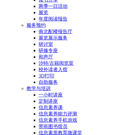
两季一日活动
展览
年度阅读报告
服务预约
南北配楼报告厅
展览展示服务
研讨室
研修专座
和声厅
沙特/古籍阅览室
校外读者入馆
3D打印
自助服务
教学与培训
一小时讲座
定制讲座
信息素养课
信息素养能力评测
信息素养手机游戏
带班图书馆员
信息素质教育微课堂