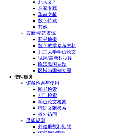
北大文库
名家专藏
革命文献
数字特藏
其他
最新/精选资源
新书通报
数字教学参考资料
北京大学学位论文
试用/最新数据库
晚清民国专题
区域与国别专题
借阅服务
馆藏检索与使用
图书检索
期刊检索
学位论文检索
特殊文献检索
校外访问
借阅规则
外借册数和期限
馆藏借阅制度