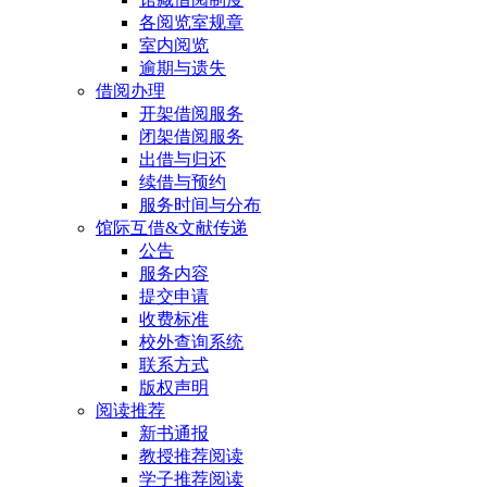
各阅览室规章
室内阅览
逾期与遗失
借阅办理
开架借阅服务
闭架借阅服务
出借与归还
续借与预约
服务时间与分布
馆际互借&文献传递
公告
服务内容
提交申请
收费标准
校外查询系统
联系方式
版权声明
阅读推荐
新书通报
教授推荐阅读
学子推荐阅读