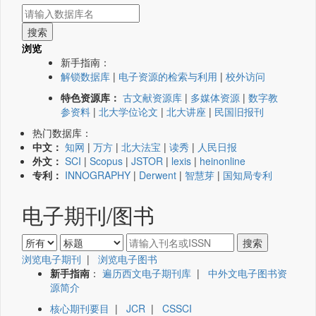
浏览
新手指南：
解锁数据库
|
电子资源的检索与利用
|
校外访问
特色资源库：
古文献资源库
|
多媒体资源
|
数字教
参资料
|
北大学位论文
|
北大讲座
|
民国旧报刊
热门数据库：
中文：
知网
|
万方
|
北大法宝
|
读秀
|
人民日报
外文：
SCI
|
Scopus
|
JSTOR
|
lexis
|
heinonline
专利：
INNOGRAPHY
|
Derwent
|
智慧芽
|
国知局专利
电子期刊/图书
浏览电子期刊
|
浏览电子图书
新手指南
：
遍历西文电子期刊库
|
中外文电子图书资
源简介
核心期刊要目
|
JCR
|
CSSCI