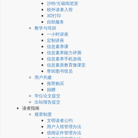
沙特/古籍阅览室
校外读者入馆
3D打印
自助服务
教学与培训
一小时讲座
定制讲座
信息素养课
信息素养能力评测
信息素养手机游戏
信息素质教育微课堂
带班图书馆员
用户共建
推荐购买
捐赠
学位论文提交
出站报告提交
读者指南
规章制度
文明读者公约
用户入馆管理办法
借阅证件管理办法