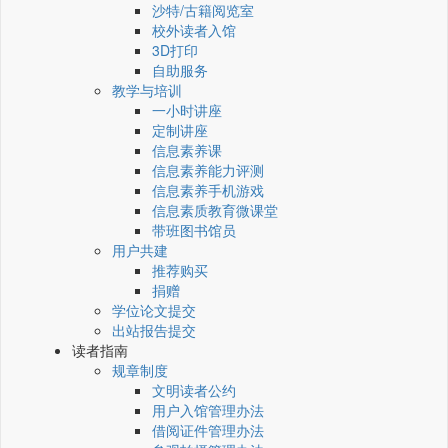
沙特/古籍阅览室
校外读者入馆
3D打印
自助服务
教学与培训
一小时讲座
定制讲座
信息素养课
信息素养能力评测
信息素养手机游戏
信息素质教育微课堂
带班图书馆员
用户共建
推荐购买
捐赠
学位论文提交
出站报告提交
读者指南
规章制度
文明读者公约
用户入馆管理办法
借阅证件管理办法