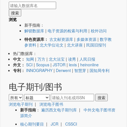
浏览
新手指南：
解锁数据库
|
电子资源的检索与利用
|
校外访问
特色资源库：
古文献资源库
|
多媒体资源
|
数字教
参资料
|
北大学位论文
|
北大讲座
|
民国旧报刊
热门数据库：
中文：
知网
|
万方
|
北大法宝
|
读秀
|
人民日报
外文：
SCI
|
Scopus
|
JSTOR
|
lexis
|
heinonline
专利：
INNOGRAPHY
|
Derwent
|
智慧芽
|
国知局专利
电子期刊/图书
浏览电子期刊
|
浏览电子图书
新手指南
：
遍历西文电子期刊库
|
中外文电子图书资
源简介
核心期刊要目
|
JCR
|
CSSCI