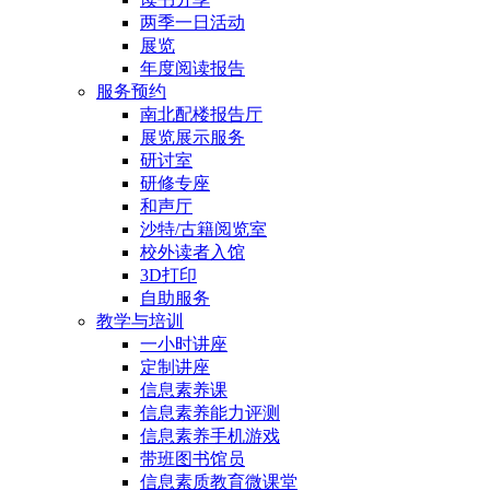
两季一日活动
展览
年度阅读报告
服务预约
南北配楼报告厅
展览展示服务
研讨室
研修专座
和声厅
沙特/古籍阅览室
校外读者入馆
3D打印
自助服务
教学与培训
一小时讲座
定制讲座
信息素养课
信息素养能力评测
信息素养手机游戏
带班图书馆员
信息素质教育微课堂