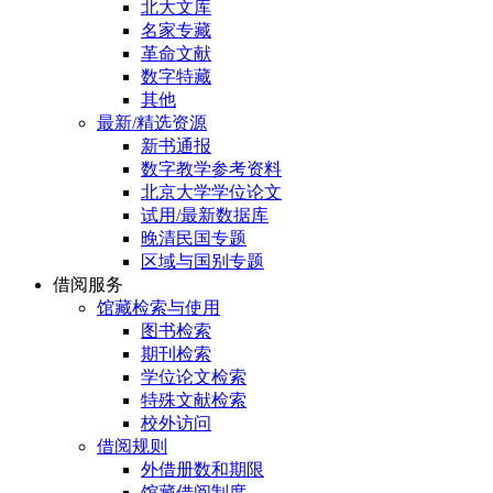
北大文库
名家专藏
革命文献
数字特藏
其他
最新/精选资源
新书通报
数字教学参考资料
北京大学学位论文
试用/最新数据库
晚清民国专题
区域与国别专题
借阅服务
馆藏检索与使用
图书检索
期刊检索
学位论文检索
特殊文献检索
校外访问
借阅规则
外借册数和期限
馆藏借阅制度