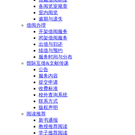
各阅览室规章
室内阅览
逾期与遗失
借阅办理
开架借阅服务
闭架借阅服务
出借与归还
续借与预约
服务时间与分布
馆际互借&文献传递
公告
服务内容
提交申请
收费标准
校外查询系统
联系方式
版权声明
阅读推荐
新书通报
教授推荐阅读
学子推荐阅读