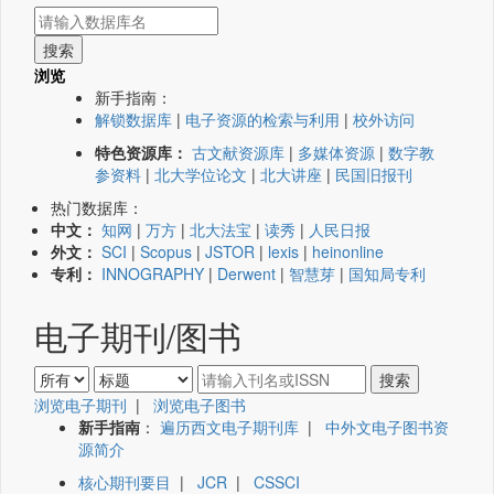
浏览
新手指南：
解锁数据库
|
电子资源的检索与利用
|
校外访问
特色资源库：
古文献资源库
|
多媒体资源
|
数字教
参资料
|
北大学位论文
|
北大讲座
|
民国旧报刊
热门数据库：
中文：
知网
|
万方
|
北大法宝
|
读秀
|
人民日报
外文：
SCI
|
Scopus
|
JSTOR
|
lexis
|
heinonline
专利：
INNOGRAPHY
|
Derwent
|
智慧芽
|
国知局专利
电子期刊/图书
浏览电子期刊
|
浏览电子图书
新手指南
：
遍历西文电子期刊库
|
中外文电子图书资
源简介
核心期刊要目
|
JCR
|
CSSCI