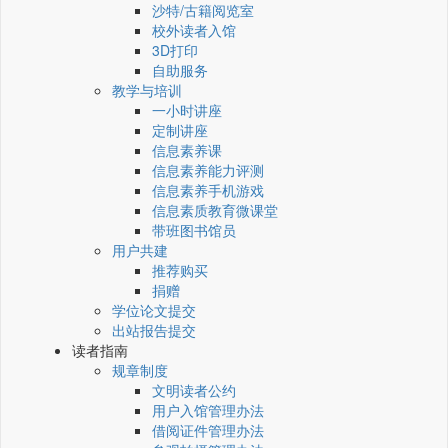
沙特/古籍阅览室
校外读者入馆
3D打印
自助服务
教学与培训
一小时讲座
定制讲座
信息素养课
信息素养能力评测
信息素养手机游戏
信息素质教育微课堂
带班图书馆员
用户共建
推荐购买
捐赠
学位论文提交
出站报告提交
读者指南
规章制度
文明读者公约
用户入馆管理办法
借阅证件管理办法