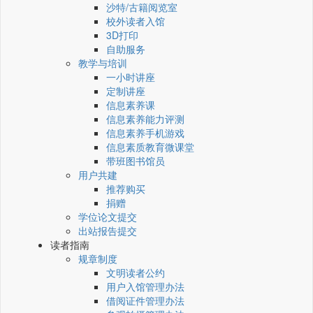
沙特/古籍阅览室
校外读者入馆
3D打印
自助服务
教学与培训
一小时讲座
定制讲座
信息素养课
信息素养能力评测
信息素养手机游戏
信息素质教育微课堂
带班图书馆员
用户共建
推荐购买
捐赠
学位论文提交
出站报告提交
读者指南
规章制度
文明读者公约
用户入馆管理办法
借阅证件管理办法