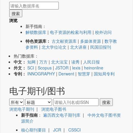
浏览
新手指南：
解锁数据库
|
电子资源的检索与利用
|
校外访问
特色资源库：
古文献资源库
|
多媒体资源
|
数字教
参资料
|
北大学位论文
|
北大讲座
|
民国旧报刊
热门数据库：
中文：
知网
|
万方
|
北大法宝
|
读秀
|
人民日报
外文：
SCI
|
Scopus
|
JSTOR
|
lexis
|
heinonline
专利：
INNOGRAPHY
|
Derwent
|
智慧芽
|
国知局专利
电子期刊/图书
浏览电子期刊
|
浏览电子图书
新手指南
：
遍历西文电子期刊库
|
中外文电子图书资
源简介
核心期刊要目
|
JCR
|
CSSCI