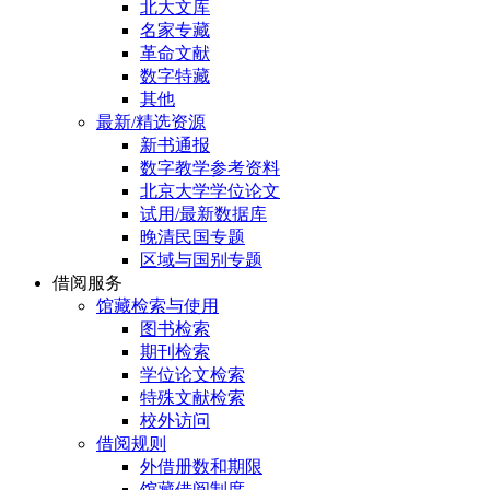
北大文库
名家专藏
革命文献
数字特藏
其他
最新/精选资源
新书通报
数字教学参考资料
北京大学学位论文
试用/最新数据库
晚清民国专题
区域与国别专题
借阅服务
馆藏检索与使用
图书检索
期刊检索
学位论文检索
特殊文献检索
校外访问
借阅规则
外借册数和期限
馆藏借阅制度