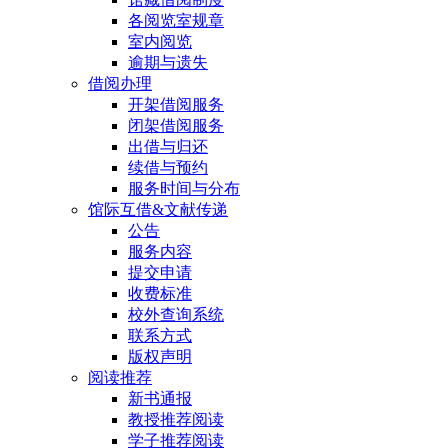
各阅览室规章
室内阅览
逾期与遗失
借阅办理
开架借阅服务
闭架借阅服务
出借与归还
续借与预约
服务时间与分布
馆际互借&文献传递
公告
服务内容
提交申请
收费标准
校外查询系统
联系方式
版权声明
阅读推荐
新书通报
教授推荐阅读
学子推荐阅读