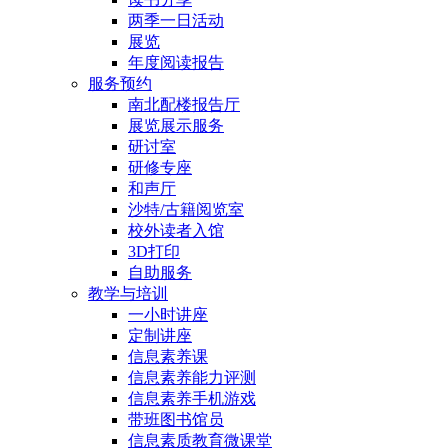
两季一日活动
展览
年度阅读报告
服务预约
南北配楼报告厅
展览展示服务
研讨室
研修专座
和声厅
沙特/古籍阅览室
校外读者入馆
3D打印
自助服务
教学与培训
一小时讲座
定制讲座
信息素养课
信息素养能力评测
信息素养手机游戏
带班图书馆员
信息素质教育微课堂