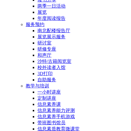
两季一日活动
展览
年度阅读报告
服务预约
南北配楼报告厅
展览展示服务
研讨室
研修专座
和声厅
沙特/古籍阅览室
校外读者入馆
3D打印
自助服务
教学与培训
一小时讲座
定制讲座
信息素养课
信息素养能力评测
信息素养手机游戏
带班图书馆员
信息素质教育微课堂