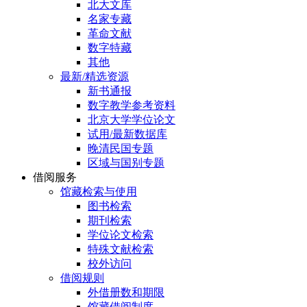
北大文库
名家专藏
革命文献
数字特藏
其他
最新/精选资源
新书通报
数字教学参考资料
北京大学学位论文
试用/最新数据库
晚清民国专题
区域与国别专题
借阅服务
馆藏检索与使用
图书检索
期刊检索
学位论文检索
特殊文献检索
校外访问
借阅规则
外借册数和期限
馆藏借阅制度