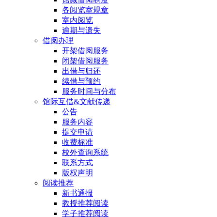
各阅览室规章
室内阅览
逾期与遗失
借阅办理
开架借阅服务
闭架借阅服务
出借与归还
续借与预约
服务时间与分布
馆际互借&文献传递
公告
服务内容
提交申请
收费标准
校外查询系统
联系方式
版权声明
阅读推荐
新书通报
教授推荐阅读
学子推荐阅读