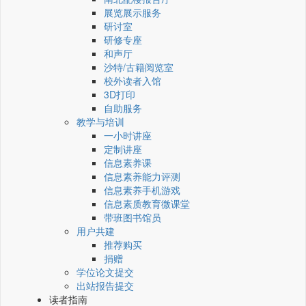
展览展示服务
研讨室
研修专座
和声厅
沙特/古籍阅览室
校外读者入馆
3D打印
自助服务
教学与培训
一小时讲座
定制讲座
信息素养课
信息素养能力评测
信息素养手机游戏
信息素质教育微课堂
带班图书馆员
用户共建
推荐购买
捐赠
学位论文提交
出站报告提交
读者指南