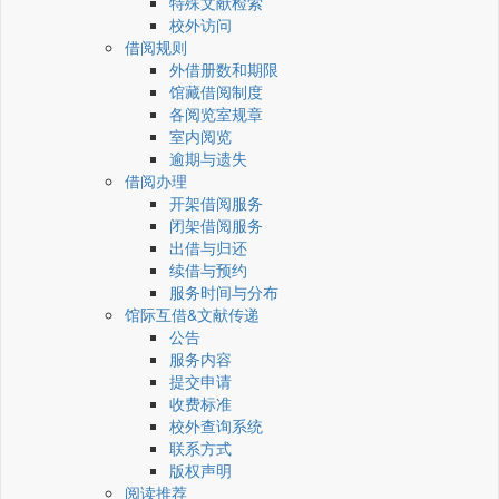
特殊文献检索
校外访问
借阅规则
外借册数和期限
馆藏借阅制度
各阅览室规章
室内阅览
逾期与遗失
借阅办理
开架借阅服务
闭架借阅服务
出借与归还
续借与预约
服务时间与分布
馆际互借&文献传递
公告
服务内容
提交申请
收费标准
校外查询系统
联系方式
版权声明
阅读推荐