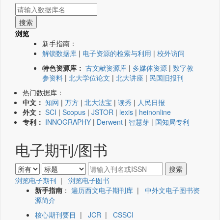
浏览
新手指南：
解锁数据库
|
电子资源的检索与利用
|
校外访问
特色资源库：
古文献资源库
|
多媒体资源
|
数字教
参资料
|
北大学位论文
|
北大讲座
|
民国旧报刊
热门数据库：
中文：
知网
|
万方
|
北大法宝
|
读秀
|
人民日报
外文：
SCI
|
Scopus
|
JSTOR
|
lexis
|
heinonline
专利：
INNOGRAPHY
|
Derwent
|
智慧芽
|
国知局专利
电子期刊/图书
浏览电子期刊
|
浏览电子图书
新手指南
：
遍历西文电子期刊库
|
中外文电子图书资
源简介
核心期刊要目
|
JCR
|
CSSCI