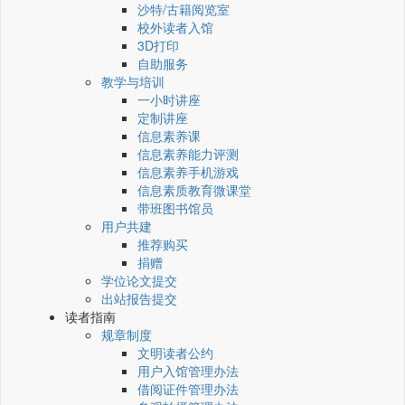
沙特/古籍阅览室
校外读者入馆
3D打印
自助服务
教学与培训
一小时讲座
定制讲座
信息素养课
信息素养能力评测
信息素养手机游戏
信息素质教育微课堂
带班图书馆员
用户共建
推荐购买
捐赠
学位论文提交
出站报告提交
读者指南
规章制度
文明读者公约
用户入馆管理办法
借阅证件管理办法