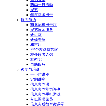
两季一日活动
展览
年度阅读报告
服务预约
南北配楼报告厅
展览展示服务
研讨室
研修专座
和声厅
沙特/古籍阅览室
校外读者入馆
3D打印
自助服务
教学与培训
一小时讲座
定制讲座
信息素养课
信息素养能力评测
信息素养手机游戏
带班图书馆员
信息素质教育微课堂