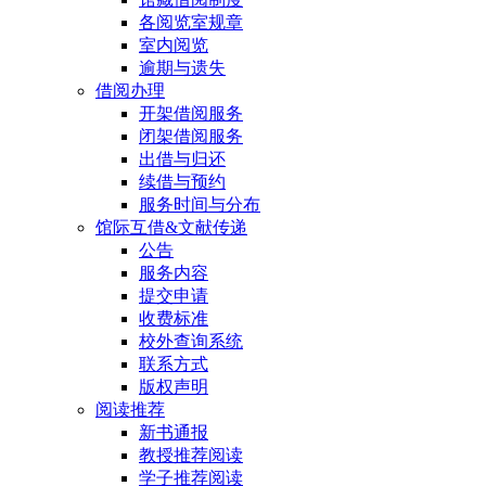
各阅览室规章
室内阅览
逾期与遗失
借阅办理
开架借阅服务
闭架借阅服务
出借与归还
续借与预约
服务时间与分布
馆际互借&文献传递
公告
服务内容
提交申请
收费标准
校外查询系统
联系方式
版权声明
阅读推荐
新书通报
教授推荐阅读
学子推荐阅读