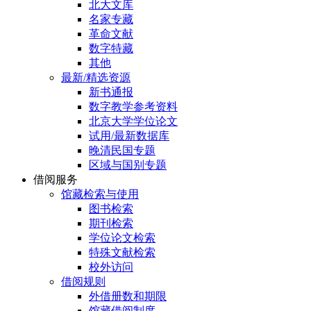
北大文库
名家专藏
革命文献
数字特藏
其他
最新/精选资源
新书通报
数字教学参考资料
北京大学学位论文
试用/最新数据库
晚清民国专题
区域与国别专题
借阅服务
馆藏检索与使用
图书检索
期刊检索
学位论文检索
特殊文献检索
校外访问
借阅规则
外借册数和期限
馆藏借阅制度