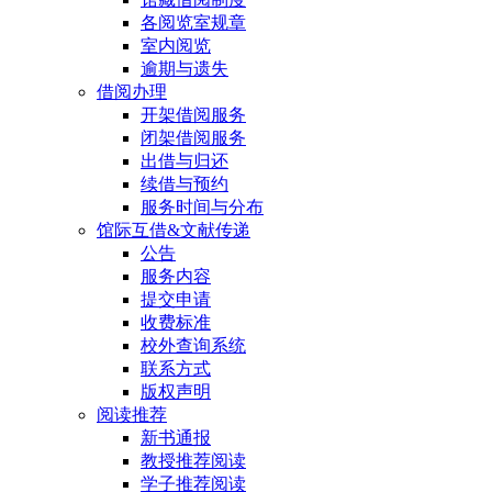
各阅览室规章
室内阅览
逾期与遗失
借阅办理
开架借阅服务
闭架借阅服务
出借与归还
续借与预约
服务时间与分布
馆际互借&文献传递
公告
服务内容
提交申请
收费标准
校外查询系统
联系方式
版权声明
阅读推荐
新书通报
教授推荐阅读
学子推荐阅读