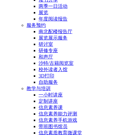
两季一日活动
展览
年度阅读报告
服务预约
南北配楼报告厅
展览展示服务
研讨室
研修专座
和声厅
沙特/古籍阅览室
校外读者入馆
3D打印
自助服务
教学与培训
一小时讲座
定制讲座
信息素养课
信息素养能力评测
信息素养手机游戏
带班图书馆员
信息素质教育微课堂