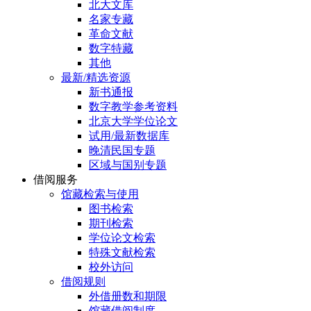
北大文库
名家专藏
革命文献
数字特藏
其他
最新/精选资源
新书通报
数字教学参考资料
北京大学学位论文
试用/最新数据库
晚清民国专题
区域与国别专题
借阅服务
馆藏检索与使用
图书检索
期刊检索
学位论文检索
特殊文献检索
校外访问
借阅规则
外借册数和期限
馆藏借阅制度