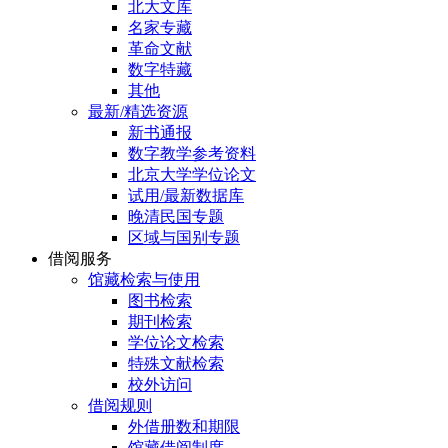
北大文库
名家专藏
革命文献
数字特藏
其他
最新/精选资源
新书通报
数字教学参考资料
北京大学学位论文
试用/最新数据库
晚清民国专题
区域与国别专题
借阅服务
馆藏检索与使用
图书检索
期刊检索
学位论文检索
特殊文献检索
校外访问
借阅规则
外借册数和期限
馆藏借阅制度