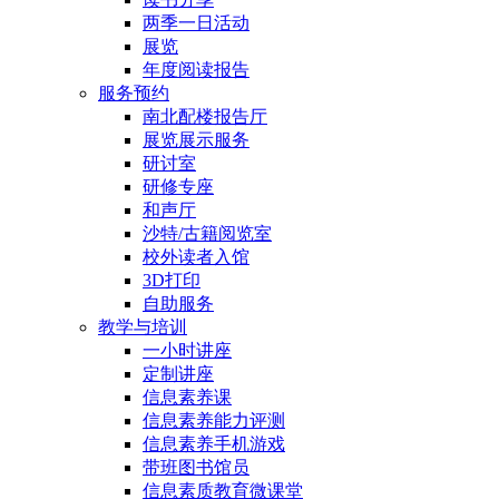
两季一日活动
展览
年度阅读报告
服务预约
南北配楼报告厅
展览展示服务
研讨室
研修专座
和声厅
沙特/古籍阅览室
校外读者入馆
3D打印
自助服务
教学与培训
一小时讲座
定制讲座
信息素养课
信息素养能力评测
信息素养手机游戏
带班图书馆员
信息素质教育微课堂