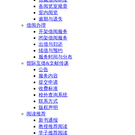
各阅览室规章
室内阅览
逾期与遗失
借阅办理
开架借阅服务
闭架借阅服务
出借与归还
续借与预约
服务时间与分布
馆际互借&文献传递
公告
服务内容
提交申请
收费标准
校外查询系统
联系方式
版权声明
阅读推荐
新书通报
教授推荐阅读
学子推荐阅读