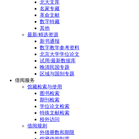
北大文库
名家专藏
革命文献
数字特藏
其他
最新/精选资源
新书通报
数字教学参考资料
北京大学学位论文
试用/最新数据库
晚清民国专题
区域与国别专题
借阅服务
馆藏检索与使用
图书检索
期刊检索
学位论文检索
特殊文献检索
校外访问
借阅规则
外借册数和期限
馆藏借阅制度