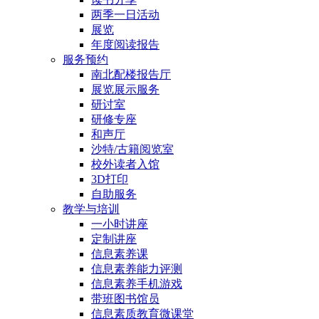
两季一日活动
展览
年度阅读报告
服务预约
南北配楼报告厅
展览展示服务
研讨室
研修专座
和声厅
沙特/古籍阅览室
校外读者入馆
3D打印
自助服务
教学与培训
一小时讲座
定制讲座
信息素养课
信息素养能力评测
信息素养手机游戏
带班图书馆员
信息素质教育微课堂