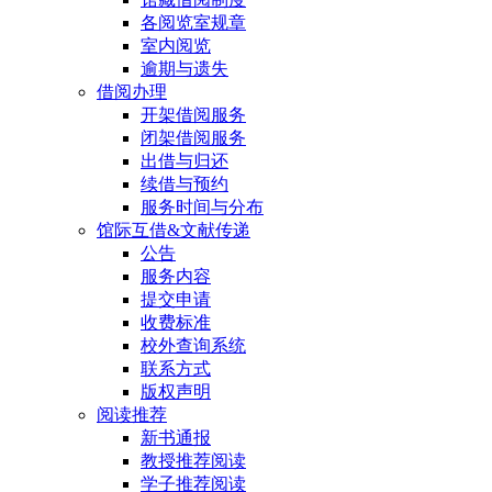
各阅览室规章
室内阅览
逾期与遗失
借阅办理
开架借阅服务
闭架借阅服务
出借与归还
续借与预约
服务时间与分布
馆际互借&文献传递
公告
服务内容
提交申请
收费标准
校外查询系统
联系方式
版权声明
阅读推荐
新书通报
教授推荐阅读
学子推荐阅读