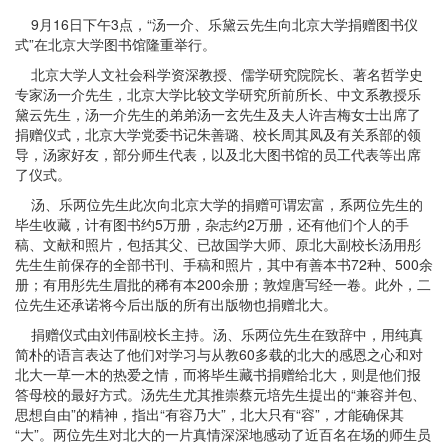
9月16日下午3点，“汤一介、乐黛云先生向北京大学捐赠图书仪
式”在北京大学图书馆隆重举行。
北京大学人文社会科学资深教授、儒学研究院院长、著名哲学史
专家汤一介先生，北京大学比较文学研究所前所长、中文系教授乐
黛云先生，汤一介先生的弟弟汤一玄先生及夫人许吉梅女士出席了
捐赠仪式，北京大学党委书记朱善璐、校长周其凤及有关系部的领
导，汤家好友，部分师生代表，以及北大图书馆的员工代表等出席
了仪式。
汤、乐两位先生此次向北京大学的捐赠可谓宏富，系两位先生的
毕生收藏，计有图书约5万册，杂志约2万册，还有他们个人的手
稿、文献和照片，包括其父、已故国学大师、原北大副校长汤用彤
先生生前保存的全部书刊、手稿和照片，其中有善本书72种、500余
册；有用彤先生眉批的稀有本200余册；敦煌唐写经一卷。此外，二
位先生还承诺将今后出版的所有出版物也捐赠北大。
捐赠仪式由刘伟副校长主持。汤、乐两位先生在致辞中，用纯真
简朴的语言表达了他们对学习与从教60多载的北大的感恩之心和对
北大一草一木的热爱之情，而将毕生藏书捐赠给北大，则是他们报
答母校的最好方式。汤先生尤其推崇蔡元培先生提出的“兼容并包、
思想自由”的精神，指出“有容乃大”，北大只有“容”，才能确保其
“大”。两位先生对北大的一片真情深深地感动了近百名在场的师生员