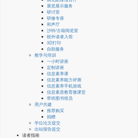
展览展示服务
研讨室
研修专座
和声厅
沙特/古籍阅览室
校外读者入馆
3D打印
自助服务
教学与培训
一小时讲座
定制讲座
信息素养课
信息素养能力评测
信息素养手机游戏
信息素质教育微课堂
带班图书馆员
用户共建
推荐购买
捐赠
学位论文提交
出站报告提交
读者指南