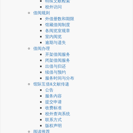
特殊文献检索
校外访问
借阅规则
外借册数和期限
馆藏借阅制度
各阅览室规章
室内阅览
逾期与遗失
借阅办理
开架借阅服务
闭架借阅服务
出借与归还
续借与预约
服务时间与分布
馆际互借&文献传递
公告
服务内容
提交申请
收费标准
校外查询系统
联系方式
版权声明
阅读推荐