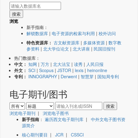
浏览
新手指南：
解锁数据库
|
电子资源的检索与利用
|
校外访问
特色资源库：
古文献资源库
|
多媒体资源
|
数字教
参资料
|
北大学位论文
|
北大讲座
|
民国旧报刊
热门数据库：
中文：
知网
|
万方
|
北大法宝
|
读秀
|
人民日报
外文：
SCI
|
Scopus
|
JSTOR
|
lexis
|
heinonline
专利：
INNOGRAPHY
|
Derwent
|
智慧芽
|
国知局专利
电子期刊/图书
浏览电子期刊
|
浏览电子图书
新手指南
：
遍历西文电子期刊库
|
中外文电子图书资
源简介
核心期刊要目
|
JCR
|
CSSCI