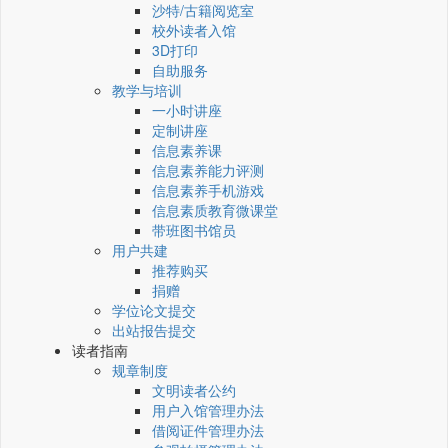
沙特/古籍阅览室
校外读者入馆
3D打印
自助服务
教学与培训
一小时讲座
定制讲座
信息素养课
信息素养能力评测
信息素养手机游戏
信息素质教育微课堂
带班图书馆员
用户共建
推荐购买
捐赠
学位论文提交
出站报告提交
读者指南
规章制度
文明读者公约
用户入馆管理办法
借阅证件管理办法