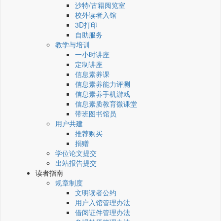
沙特/古籍阅览室
校外读者入馆
3D打印
自助服务
教学与培训
一小时讲座
定制讲座
信息素养课
信息素养能力评测
信息素养手机游戏
信息素质教育微课堂
带班图书馆员
用户共建
推荐购买
捐赠
学位论文提交
出站报告提交
读者指南
规章制度
文明读者公约
用户入馆管理办法
借阅证件管理办法