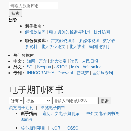
浏览
新手指南：
解锁数据库
|
电子资源的检索与利用
|
校外访问
特色资源库：
古文献资源库
|
多媒体资源
|
数字教
参资料
|
北大学位论文
|
北大讲座
|
民国旧报刊
热门数据库：
中文：
知网
|
万方
|
北大法宝
|
读秀
|
人民日报
外文：
SCI
|
Scopus
|
JSTOR
|
lexis
|
heinonline
专利：
INNOGRAPHY
|
Derwent
|
智慧芽
|
国知局专利
电子期刊/图书
浏览电子期刊
|
浏览电子图书
新手指南
：
遍历西文电子期刊库
|
中外文电子图书资
源简介
核心期刊要目
|
JCR
|
CSSCI