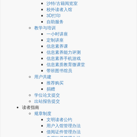
沙特/古籍阅览室
校外读者入馆
3D打印
自助服务
教学与培训
一小时讲座
定制讲座
信息素养课
信息素养能力评测
信息素养手机游戏
信息素质教育微课堂
带班图书馆员
用户共建
推荐购买
捐赠
学位论文提交
出站报告提交
读者指南
规章制度
文明读者公约
用户入馆管理办法
借阅证件管理办法