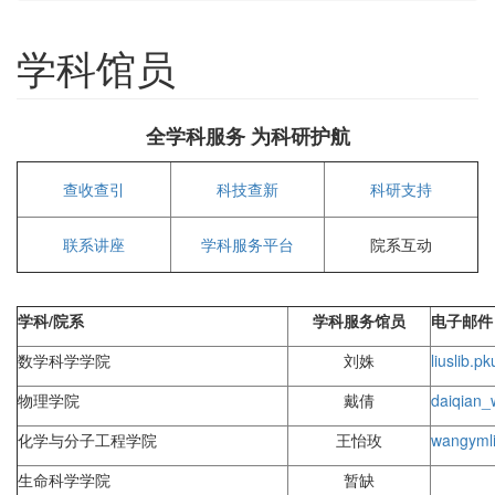
学科馆员
全学科服务 为科研护航
查收查引
科技查新
科研支持
联系讲座
学科服务平台
院系互动
学科/院系
学科服务馆员
电子邮件
数学科学学院
刘姝
lius
lib.p
物理学院
戴倩
daiqian_
化学与分子工程学院
王怡玫
wangym
生命科学学院
暂缺