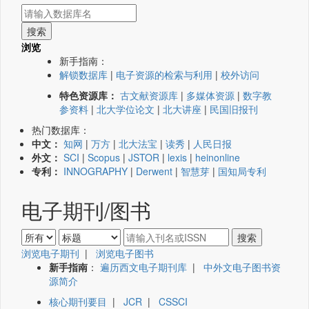
浏览
新手指南：
解锁数据库
|
电子资源的检索与利用
|
校外访问
特色资源库：
古文献资源库
|
多媒体资源
|
数字教
参资料
|
北大学位论文
|
北大讲座
|
民国旧报刊
热门数据库：
中文：
知网
|
万方
|
北大法宝
|
读秀
|
人民日报
外文：
SCI
|
Scopus
|
JSTOR
|
lexis
|
heinonline
专利：
INNOGRAPHY
|
Derwent
|
智慧芽
|
国知局专利
电子期刊/图书
浏览电子期刊
|
浏览电子图书
新手指南
：
遍历西文电子期刊库
|
中外文电子图书资
源简介
核心期刊要目
|
JCR
|
CSSCI