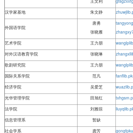
王文利
gtsgzxxf
汉学家基地
朱文静
zhuwj
lib
唐勇
tangyon
外国语学院
张晓雁
zhangxy
艺术学院
王力朋
wanglp
li
对外汉语教育学院
张晓琳
zhangxl
l
歌剧研究院
王力朋
wanglp
li
国际关系学院
范凡
fanf
lib.p
经济学院
吴爱芝
wuaz
lib
光华管理学院
田旭红
txh
gsm.p
法学院
刘雅琼
liuyq
lib.
信息管理系
暂缺
社会学系
龚芳
gongf
pku