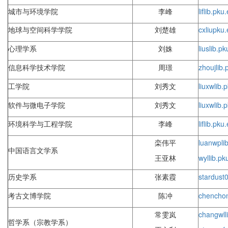
城市与环境学院
李峰
lif
lib.pku
地球与空间科学学院
刘楚雄
cxliu
pku.
心理学系
刘姝
lius
lib.p
信息科学技术学院
周璟
zhouj
lib
工学院
刘秀文
liuxw
lib.
软件与微电子学院
刘秀文
liuxw
lib.
环境科学与工程学院
李峰
lif
lib.pku
栾伟平
luanwp
li
中国语言文学系
王亚林
wyl
lib.pk
历史学系
张素霞
stardust
考古文博学院
陈冲
chencho
常雯岚
changwl
哲学系（宗教学系）