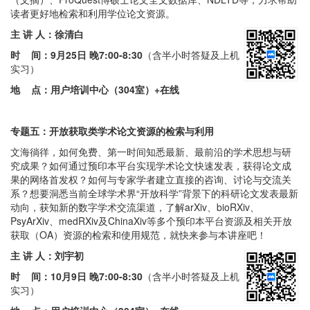
读者更好地检索和利用学位论文资源。
主 讲 人：徐清白
时 间：
9月25日 晚7:00-8:30
（含半小时答疑及上机
实习）
地 点：用户培训中心（304室）
+在线
专题五：
开放获取类学术论文资源的检索与利用
文海徜徉，如何免费、第一时间知悉最新、最前沿的学术思想与研
究成果？如何通过预印本平台实现学术论文快速发表，获得论文成
果的网络首发权？如何与专家学者建立直接的咨询、讨论与交流关
系？想要洞悉当前全球学术界“开放科学”背景下的科研论文发表最新
动向，获知新的数字学术交流渠道，了解arXiv、bioRXiv、
PsyArXiv、medRXiv及ChinaXiv等多个预印本平台资源及相关开放
获取（OA）资源的检索和使用规范，就快来参与本讲座吧！
主 讲 人：
刘宇初
时 间：
10月9日 晚7:00-8:30
（含半小时答疑及上机
实习）