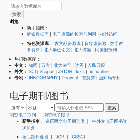
浏览
新手指南：
解锁数据库
|
电子资源的检索与利用
|
校外访问
特色资源库：
古文献资源库
|
多媒体资源
|
数字教
参资料
|
北大学位论文
|
北大讲座
|
民国旧报刊
热门数据库：
中文：
知网
|
万方
|
北大法宝
|
读秀
|
人民日报
外文：
SCI
|
Scopus
|
JSTOR
|
lexis
|
heinonline
专利：
INNOGRAPHY
|
Derwent
|
智慧芽
|
国知局专利
电子期刊/图书
浏览电子期刊
|
浏览电子图书
新手指南
：
遍历西文电子期刊库
|
中外文电子图书资
源简介
核心期刊要目
|
JCR
|
CSSCI