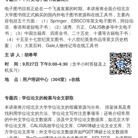
电子图书目前正处在一个飞速发展的时期。本讲座将全面介绍北京
大学图书馆正式购买的国内外电子图书资源和在线工具书，主要内
容包括五个方面：（1）Springer、EBSCO等英文电子图书，阿拉伯
语、泰语和老挝电子书；（2）读秀、方正、CALIS教参等中文电子
书；（3）中国古籍库、四库全书、二十五史、十通等古籍电子书；
（4）十五至十七世纪英文图书、十八世纪英美作品等英文历史档
案；（5）大英百科、Gale人物传记等在线工具书
主 讲 人：胡希琴
时 间：
9月27日 下午3:00-4:30
（含半小时答疑及上
机实习）
地 点：用户培训中心（304室）+在线
专题四：学位论文的检索与全文获取
本讲座将介绍北京大学学位论文的馆藏资源与分布、 排架体系及查
找利用学位论文的方法、学位论文写作注意事项等；还将介绍常用
的中外文学位论文数据库，涉及中文学位论文数据库，如北京大学
学位论文库、CALIS高校学位论文库、CNKI博硕士论文全文库、万
方学位论文库等；外文学位论文数据库如PQDT博硕士论文数据库
（文摘）、ProQuest博硕士论文全文数据库、NDLTD等，力求帮助