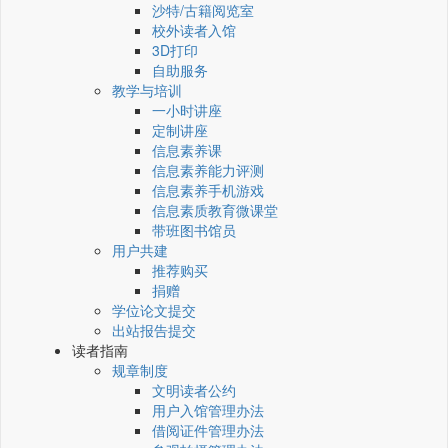
沙特/古籍阅览室
校外读者入馆
3D打印
自助服务
教学与培训
一小时讲座
定制讲座
信息素养课
信息素养能力评测
信息素养手机游戏
信息素质教育微课堂
带班图书馆员
用户共建
推荐购买
捐赠
学位论文提交
出站报告提交
读者指南
规章制度
文明读者公约
用户入馆管理办法
借阅证件管理办法