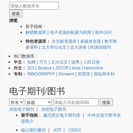
浏览
新手指南：
解锁数据库
|
电子资源的检索与利用
|
校外访问
特色资源库：
古文献资源库
|
多媒体资源
|
数字教
参资料
|
北大学位论文
|
北大讲座
|
民国旧报刊
热门数据库：
中文：
知网
|
万方
|
北大法宝
|
读秀
|
人民日报
外文：
SCI
|
Scopus
|
JSTOR
|
lexis
|
heinonline
专利：
INNOGRAPHY
|
Derwent
|
智慧芽
|
国知局专利
电子期刊/图书
浏览电子期刊
|
浏览电子图书
新手指南
：
遍历西文电子期刊库
|
中外文电子图书资
源简介
核心期刊要目
|
JCR
|
CSSCI