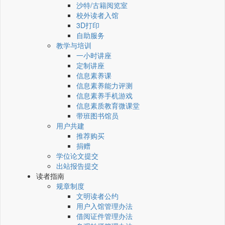
沙特/古籍阅览室
校外读者入馆
3D打印
自助服务
教学与培训
一小时讲座
定制讲座
信息素养课
信息素养能力评测
信息素养手机游戏
信息素质教育微课堂
带班图书馆员
用户共建
推荐购买
捐赠
学位论文提交
出站报告提交
读者指南
规章制度
文明读者公约
用户入馆管理办法
借阅证件管理办法