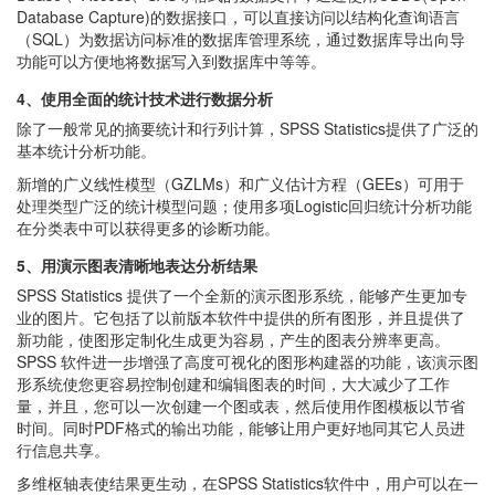
Database Capture)的数据接口，可以直接访问以结构化查询语言
（SQL）为数据访问标准的数据库管理系统，通过数据库导出向导
功能可以方便地将数据写入到数据库中等等。
4、使用全面的统计技术进行数据分析
除了一般常见的摘要统计和行列计算，SPSS Statistics提供了广泛的
基本统计分析功能。
新增的广义线性模型（GZLMs）和广义估计方程（GEEs）可用于
处理类型广泛的统计模型问题；使用多项Logistic回归统计分析功能
在分类表中可以获得更多的诊断功能。
5、用演示图表清晰地表达分析结果
SPSS Statistics 提供了一个全新的演示图形系统，能够产生更加专
业的图片。它包括了以前版本软件中提供的所有图形，并且提供了
新功能，使图形定制化生成更为容易，产生的图表分辨率更高。
SPSS 软件进一步增强了高度可视化的图形构建器的功能，该演示图
形系统使您更容易控制创建和编辑图表的时间，大大减少了工作
量，并且，您可以一次创建一个图或表，然后使用作图模板以节省
时间。同时PDF格式的输出功能，能够让用户更好地同其它人员进
行信息共享。
多维枢轴表使结果更生动，在SPSS Statistics软件中，用户可以在一