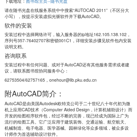
下载地址：
图书馆主页--随书光盘
请在随书光盘在线服务系统中中搜索“AUTOCAD 2011”（不区分大
小写），按提示安装虚拟光驱软件并下载AutoCAD。
软件的安装
安装过程中选择网络许可，输入服务器的ip地址162.105.138.102，
序列号357-76402707和密锁001C1，详细安装步骤见软件包内安装
说明文档。
咨询联系
安装过程中有任何问题、或对于AutoCAD还有其他服务需求或者建
议，请联系图书馆协同服务中心：
62753504/62757165，onehour@lib.pku.edu.cn
附AutoCAD简介：
AutoCAD是由美国Autodesk欧特克公司于二十世纪八十年代初为微
机上应用CAD技术（Computer Aided Design，计算机辅助设计）而
开发的绘图程序软件包，经过不断的完善，现已经成为国际上广为
流行的绘图工具。它广泛应用于建筑装饰、交通运输、航空航天、
机械制造、电子电器、医学器械、园林绿化等众多领域，被众多设
计师作为首选辅助设计软件。