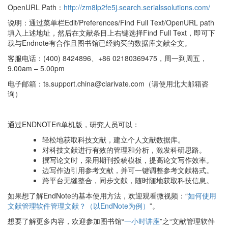
OpenURL Path：
http://zm8lp2fe5j.search.serialssolutions.com/
说明：通过菜单栏Edit/Preferences/Find Full Text/OpenURL path
填入上述地址，然后在文献条目上右键选择Find Full Text，即可下
载与Endnote有合作且图书馆已经购买的数据库文献全文。
客服电话：(400) 8424896、+86 02180369475，周一到周五，
9.00am – 5.00pm
电子邮箱：ts.support.china@clarivate.com（请使用北大邮箱咨
询）
通过ENDNOTE®单机版，研究人员可以：
轻松地获取科技文献，建立个人文献数据库。
对科技文献进行有效的管理和分析，激发科研思路。
撰写论文时，采用期刊投稿模板，提高论文写作效率。
边写作边引用参考文献，并可一键调整参考文献格式。
跨平台无缝整合，同步文献，随时随地获取科技信息。
如果想了解EndNote的基本使用方法，欢迎观看微视频：“
如何使用
文献管理软件管理文献？（以EndNote为例）
”。
想要了解更多内容，欢迎参加图书馆“
一小时讲座
”之“文献管理软件