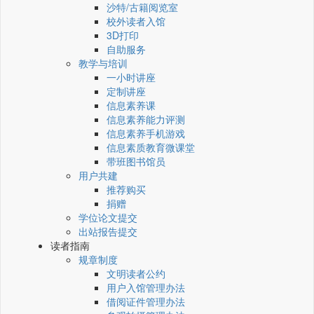
沙特/古籍阅览室
校外读者入馆
3D打印
自助服务
教学与培训
一小时讲座
定制讲座
信息素养课
信息素养能力评测
信息素养手机游戏
信息素质教育微课堂
带班图书馆员
用户共建
推荐购买
捐赠
学位论文提交
出站报告提交
读者指南
规章制度
文明读者公约
用户入馆管理办法
借阅证件管理办法