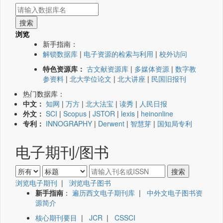
浏览
新手指南：
解锁数据库
|
电子资源的检索与利用
|
校外访问
特色资源库：
古文献资源库
|
多媒体资源
|
数字教
参资料
|
北大学位论文
|
北大讲座
|
民国旧报刊
热门数据库：
中文：
知网
|
万方
|
北大法宝
|
读秀
|
人民日报
外文：
SCI
|
Scopus
|
JSTOR
|
lexis
|
heinonline
专利：
INNOGRAPHY
|
Derwent
|
智慧芽
|
国知局专利
电子期刊/图书
浏览电子期刊
|
浏览电子图书
新手指南
：
遍历西文电子期刊库
|
中外文电子图书资
源简介
核心期刊要目
|
JCR
|
CSSCI