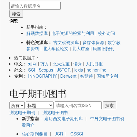
浏览
新手指南：
解锁数据库
|
电子资源的检索与利用
|
校外访问
特色资源库：
古文献资源库
|
多媒体资源
|
数字教
参资料
|
北大学位论文
|
北大讲座
|
民国旧报刊
热门数据库：
中文：
知网
|
万方
|
北大法宝
|
读秀
|
人民日报
外文：
SCI
|
Scopus
|
JSTOR
|
lexis
|
heinonline
专利：
INNOGRAPHY
|
Derwent
|
智慧芽
|
国知局专利
电子期刊/图书
浏览电子期刊
|
浏览电子图书
新手指南
：
遍历西文电子期刊库
|
中外文电子图书资
源简介
核心期刊要目
|
JCR
|
CSSCI