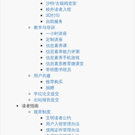
沙特/古籍阅览室
校外读者入馆
3D打印
自助服务
教学与培训
一小时讲座
定制讲座
信息素养课
信息素养能力评测
信息素养手机游戏
信息素质教育微课堂
带班图书馆员
用户共建
推荐购买
捐赠
学位论文提交
出站报告提交
读者指南
规章制度
文明读者公约
用户入馆管理办法
借阅证件管理办法