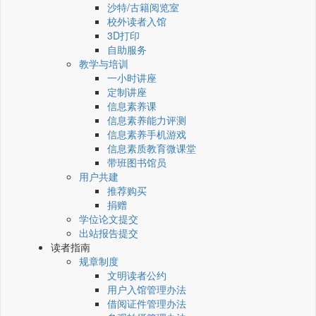
沙特/古籍阅览室
校外读者入馆
3D打印
自助服务
教学与培训
一小时讲座
定制讲座
信息素养课
信息素养能力评测
信息素养手机游戏
信息素质教育微课堂
带班图书馆员
用户共建
推荐购买
捐赠
学位论文提交
出站报告提交
读者指南
规章制度
文明读者公约
用户入馆管理办法
借阅证件管理办法