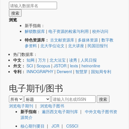
浏览
新手指南：
解锁数据库
|
电子资源的检索与利用
|
校外访问
特色资源库：
古文献资源库
|
多媒体资源
|
数字教
参资料
|
北大学位论文
|
北大讲座
|
民国旧报刊
热门数据库：
中文：
知网
|
万方
|
北大法宝
|
读秀
|
人民日报
外文：
SCI
|
Scopus
|
JSTOR
|
lexis
|
heinonline
专利：
INNOGRAPHY
|
Derwent
|
智慧芽
|
国知局专利
电子期刊/图书
浏览电子期刊
|
浏览电子图书
新手指南
：
遍历西文电子期刊库
|
中外文电子图书资
源简介
核心期刊要目
|
JCR
|
CSSCI