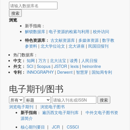
浏览
新手指南：
解锁数据库
|
电子资源的检索与利用
|
校外访问
特色资源库：
古文献资源库
|
多媒体资源
|
数字教
参资料
|
北大学位论文
|
北大讲座
|
民国旧报刊
热门数据库：
中文：
知网
|
万方
|
北大法宝
|
读秀
|
人民日报
外文：
SCI
|
Scopus
|
JSTOR
|
lexis
|
heinonline
专利：
INNOGRAPHY
|
Derwent
|
智慧芽
|
国知局专利
电子期刊/图书
浏览电子期刊
|
浏览电子图书
新手指南
：
遍历西文电子期刊库
|
中外文电子图书资
源简介
核心期刊要目
|
JCR
|
CSSCI