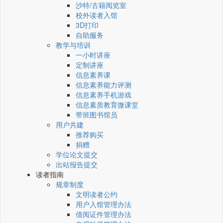
沙特/古籍阅览室
校外读者入馆
3D打印
自助服务
教学与培训
一小时讲座
定制讲座
信息素养课
信息素养能力评测
信息素养手机游戏
信息素质教育微课堂
带班图书馆员
用户共建
推荐购买
捐赠
学位论文提交
出站报告提交
读者指南
规章制度
文明读者公约
用户入馆管理办法
借阅证件管理办法