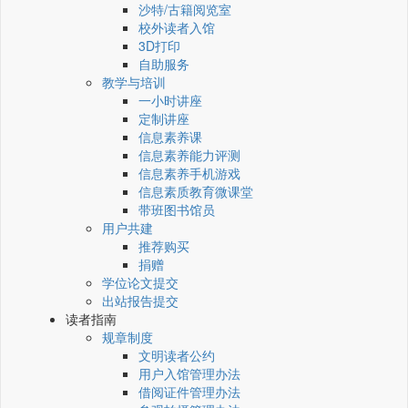
沙特/古籍阅览室
校外读者入馆
3D打印
自助服务
教学与培训
一小时讲座
定制讲座
信息素养课
信息素养能力评测
信息素养手机游戏
信息素质教育微课堂
带班图书馆员
用户共建
推荐购买
捐赠
学位论文提交
出站报告提交
读者指南
规章制度
文明读者公约
用户入馆管理办法
借阅证件管理办法