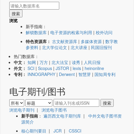
浏览
新手指南：
解锁数据库
|
电子资源的检索与利用
|
校外访问
特色资源库：
古文献资源库
|
多媒体资源
|
数字教
参资料
|
北大学位论文
|
北大讲座
|
民国旧报刊
热门数据库：
中文：
知网
|
万方
|
北大法宝
|
读秀
|
人民日报
外文：
SCI
|
Scopus
|
JSTOR
|
lexis
|
heinonline
专利：
INNOGRAPHY
|
Derwent
|
智慧芽
|
国知局专利
电子期刊/图书
浏览电子期刊
|
浏览电子图书
新手指南
：
遍历西文电子期刊库
|
中外文电子图书资
源简介
核心期刊要目
|
JCR
|
CSSCI