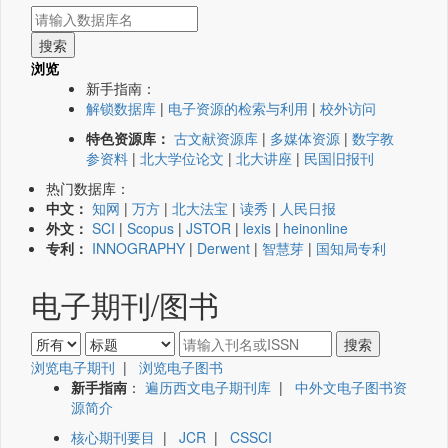
浏览
新手指南：
解锁数据库
|
电子资源的检索与利用
|
校外访问
特色资源库：
古文献资源库
|
多媒体资源
|
数字教
参资料
|
北大学位论文
|
北大讲座
|
民国旧报刊
热门数据库：
中文：
知网
|
万方
|
北大法宝
|
读秀
|
人民日报
外文：
SCI
|
Scopus
|
JSTOR
|
lexis
|
heinonline
专利：
INNOGRAPHY
|
Derwent
|
智慧芽
|
国知局专利
电子期刊/图书
浏览电子期刊
|
浏览电子图书
新手指南
：
遍历西文电子期刊库
|
中外文电子图书资
源简介
核心期刊要目
|
JCR
|
CSSCI