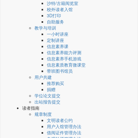
沙特/古籍阅览室
校外读者入馆
3D打印
自助服务
教学与培训
一小时讲座
定制讲座
信息素养课
信息素养能力评测
信息素养手机游戏
信息素质教育微课堂
带班图书馆员
用户共建
推荐购买
捐赠
学位论文提交
出站报告提交
读者指南
规章制度
文明读者公约
用户入馆管理办法
借阅证件管理办法