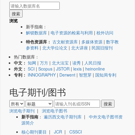
浏览
新手指南：
解锁数据库
|
电子资源的检索与利用
|
校外访问
特色资源库：
古文献资源库
|
多媒体资源
|
数字教
参资料
|
北大学位论文
|
北大讲座
|
民国旧报刊
热门数据库：
中文：
知网
|
万方
|
北大法宝
|
读秀
|
人民日报
外文：
SCI
|
Scopus
|
JSTOR
|
lexis
|
heinonline
专利：
INNOGRAPHY
|
Derwent
|
智慧芽
|
国知局专利
电子期刊/图书
浏览电子期刊
|
浏览电子图书
新手指南
：
遍历西文电子期刊库
|
中外文电子图书资
源简介
核心期刊要目
|
JCR
|
CSSCI