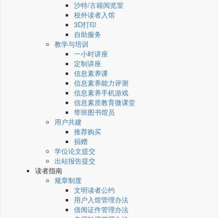
沙特/古籍阅览室
校外读者入馆
3D打印
自助服务
教学与培训
一小时讲座
定制讲座
信息素养课
信息素养能力评测
信息素养手机游戏
信息素质教育微课堂
带班图书馆员
用户共建
推荐购买
捐赠
学位论文提交
出站报告提交
读者指南
规章制度
文明读者公约
用户入馆管理办法
借阅证件管理办法