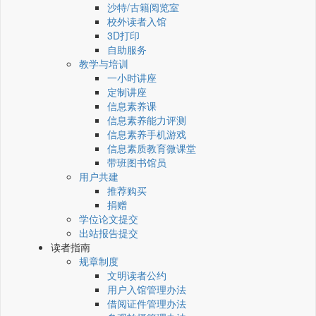
沙特/古籍阅览室
校外读者入馆
3D打印
自助服务
教学与培训
一小时讲座
定制讲座
信息素养课
信息素养能力评测
信息素养手机游戏
信息素质教育微课堂
带班图书馆员
用户共建
推荐购买
捐赠
学位论文提交
出站报告提交
读者指南
规章制度
文明读者公约
用户入馆管理办法
借阅证件管理办法