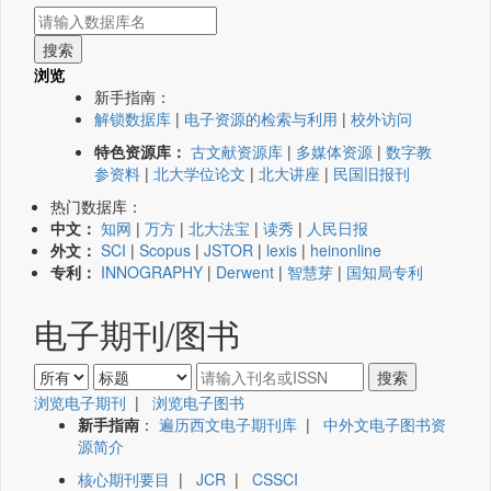
浏览
新手指南：
解锁数据库
|
电子资源的检索与利用
|
校外访问
特色资源库：
古文献资源库
|
多媒体资源
|
数字教
参资料
|
北大学位论文
|
北大讲座
|
民国旧报刊
热门数据库：
中文：
知网
|
万方
|
北大法宝
|
读秀
|
人民日报
外文：
SCI
|
Scopus
|
JSTOR
|
lexis
|
heinonline
专利：
INNOGRAPHY
|
Derwent
|
智慧芽
|
国知局专利
电子期刊/图书
浏览电子期刊
|
浏览电子图书
新手指南
：
遍历西文电子期刊库
|
中外文电子图书资
源简介
核心期刊要目
|
JCR
|
CSSCI