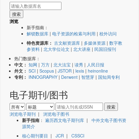
浏览
新手指南：
解锁数据库
|
电子资源的检索与利用
|
校外访问
特色资源库：
古文献资源库
|
多媒体资源
|
数字教
参资料
|
北大学位论文
|
北大讲座
|
民国旧报刊
热门数据库：
中文：
知网
|
万方
|
北大法宝
|
读秀
|
人民日报
外文：
SCI
|
Scopus
|
JSTOR
|
lexis
|
heinonline
专利：
INNOGRAPHY
|
Derwent
|
智慧芽
|
国知局专利
电子期刊/图书
浏览电子期刊
|
浏览电子图书
新手指南
：
遍历西文电子期刊库
|
中外文电子图书资
源简介
核心期刊要目
|
JCR
|
CSSCI