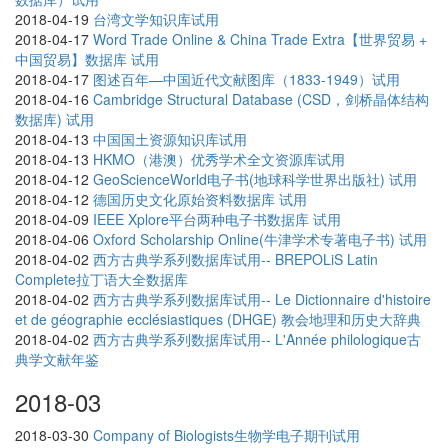
2018-04-19
台湾文学知识库试用
2018-04-17
Word Trade Online & China Trade Extra【世界贸易 +
中国贸易】数据库 试用
2018-04-17
图述百年—中国近代文献图库（1833-1949）试用
2018-04-16
Cambridge Structural Database (CSD，剑桥晶体结构
数据库) 试用
2018-04-13
中国国土资源知识库试用
2018-04-13
HKMO（港澳）优秀学术全文资源库试用
2018-04-12
GeoScienceWorld电子书(地球科学世界出版社) 试用
2018-04-12
德国历史文化原始资料数据库 试用
2018-04-09
IEEE Xplore平台两种电子书数据库 试用
2018-04-06
Oxford Scholarship Online(牛津学术专著电子书) 试用
2018-04-02
西方古典学系列数据库试用-- BREPOLiS Latin
Complete拉丁语大全数据库
2018-04-02
西方古典学系列数据库试用-- Le Dictionnaire d'histoire
et de géographie ecclésiastiques (DHGE) 教会地理和历史大辞典
2018-04-02
西方古典学系列数据库试用-- L'Année philologique古
典学文献年鉴
2018-03
2018-03-30
Company of Biologists生物学电子期刊试用