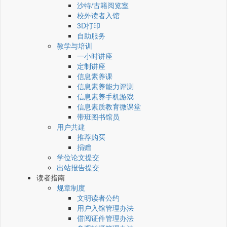
沙特/古籍阅览室
校外读者入馆
3D打印
自助服务
教学与培训
一小时讲座
定制讲座
信息素养课
信息素养能力评测
信息素养手机游戏
信息素质教育微课堂
带班图书馆员
用户共建
推荐购买
捐赠
学位论文提交
出站报告提交
读者指南
规章制度
文明读者公约
用户入馆管理办法
借阅证件管理办法